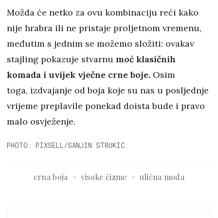
Možda će netko za ovu kombinaciju reći kako
nije hrabra ili ne pristaje proljetnom vremenu,
međutim s jednim se možemo složiti: ovakav
stajling pokazuje stvarnu
moć klasičnih
komada i uvijek vječne crne boje.
Osim
toga, izdvajanje od boja koje su nas u posljednje
vrijeme preplavile ponekad doista bude i pravo
malo osvježenje.
PHOTO: PIXSELL/SANJIN STRUKIC
crna boja
visoke čizme
ulična moda