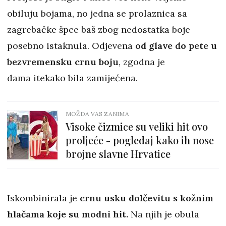
obiluju bojama, no jedna se prolaznica sa
zagrebačke špce baš zbog nedostatka boje
posebno istaknula. Odjevena
od glave do pete u
bezvremensku crnu boju
, zgodna je
dama itekako bila zamijećena.
MOŽDA VAS ZANIMA
Visoke čizmice su veliki hit ovo
proljeće - pogledaj kako ih nose
brojne slavne Hrvatice
Iskombinirala je
crnu usku dolčevitu s kožnim
hlačama koje su modni hit.
Na njih je obula