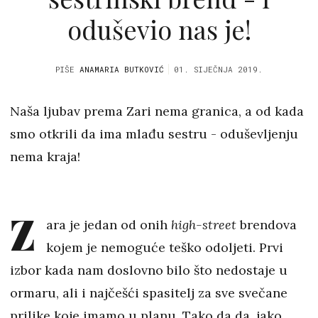
oduševio nas je!
PIŠE
ANAMARIA BUTKOVIĆ
01. SIJEČNJA 2019.
Naša ljubav prema Zari nema granica, a od kada
smo otkrili da ima mlađu sestru - oduševljenju
nema kraja!
Z
ara je jedan od onih
high-street
brendova
kojem je nemoguće teško odoljeti. Prvi
izbor kada nam doslovno bilo što nedostaje u
ormaru, ali i najčešći spasitelj za sve svečane
prilike koje imamo u planu. Tako da da, jako