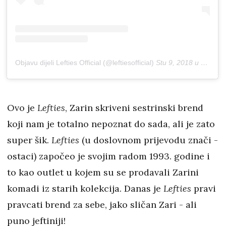
Objavu dijeli Lefties Official (@leftiesofficial)
Stu 9, 2018 u 12:37 PST
Ovo je
Lefties
, Zarin skriveni sestrinski brend
koji nam je totalno nepoznat do sada, ali je zato
super šik.
Lefties
(u doslovnom prijevodu znači -
ostaci) započeo je svojim radom 1993. godine i
to kao outlet u kojem su se prodavali Zarini
komadi iz starih kolekcija. Danas je
Lefties
pravi
pravcati brend za sebe, jako sličan Zari - ali
puno jeftiniji!