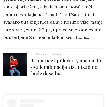
smo joj privrženi, a kada bismo morale reći
jednu stvar koja nas "smeta" kod Zare - to bi
svakako bila činjenica da sve nosimo više-manje
iste stvari, zar ne? E pa, upravo smo zato ostale
oduševljene Zarinom mlađom sestricom...
MOŽDA VAS ZANIMA
Traperice i pulover: 5 načina da
ova kombinacija više nikad ne
bude dosadna