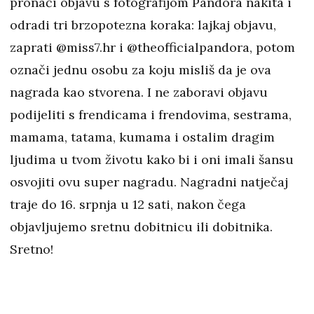
pronaći objavu s fotografijom Pandora nakita i
odradi tri brzopotezna koraka: lajkaj objavu,
zaprati @miss7.hr i @theofficialpandora, potom
označi jednu osobu za koju misliš da je ova
nagrada kao stvorena. I ne zaboravi objavu
podijeliti s frendicama i frendovima, sestrama,
mamama, tatama, kumama i ostalim dragim
ljudima u tvom životu kako bi i oni imali šansu
osvojiti ovu super nagradu. Nagradni natječaj
traje do 16. srpnja u 12 sati, nakon čega
objavljujemo sretnu dobitnicu ili dobitnika.
Sretno!