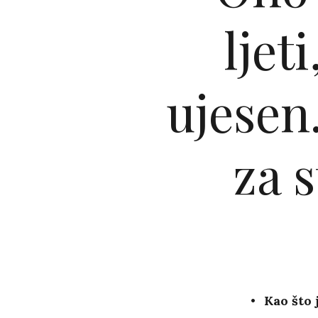
ljeti
ujesen
za 
Kao što 