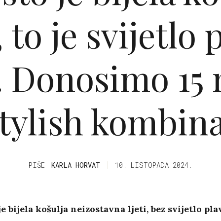
, to je svijetlo
. Donosimo 15
stylish kombina
PIŠE
KARLA HORVAT
10. LISTOPADA 2024.
je bijela košulja neizostavna ljeti, bez svijetlo pla