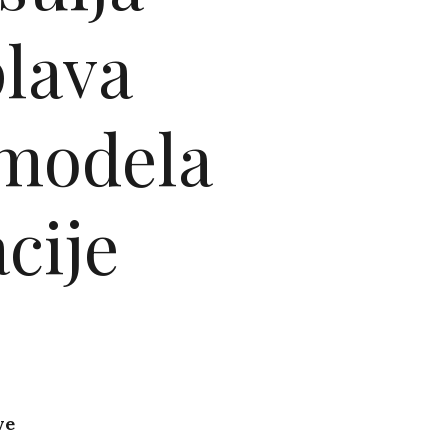
 plava
 modela
cije
ve