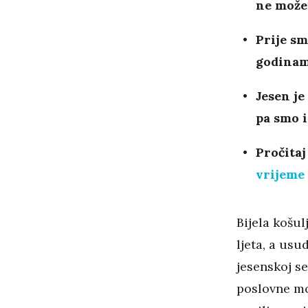
ne može
Prije sm
godinama
Jesen je
pa smo i
Pročitaj
vrijeme 
Bijela košu
ljeta, a usu
jesenskoj se
poslovne mo