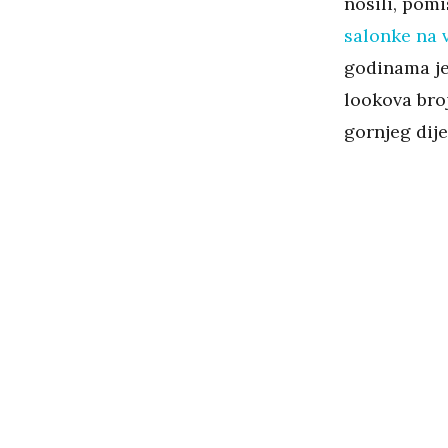
nosili, pomi
salonke na 
godinama je
lookova broj
gornjeg dije