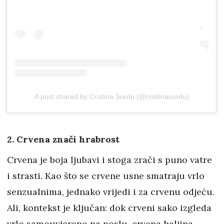
A post shared by Cristina Surdu (@cristinasurdu)
2. Crvena znači hrabrost
Crvena je boja ljubavi i stoga zrači s puno vatre
i strasti. Kao što se crvene usne smatraju vrlo
senzualnima, jednako vrijedi i za crvenu odjeću.
Ali, kontekst je ključan: dok crveni sako izgleda
vrlo samouvjereno na poslu, crvena haljina