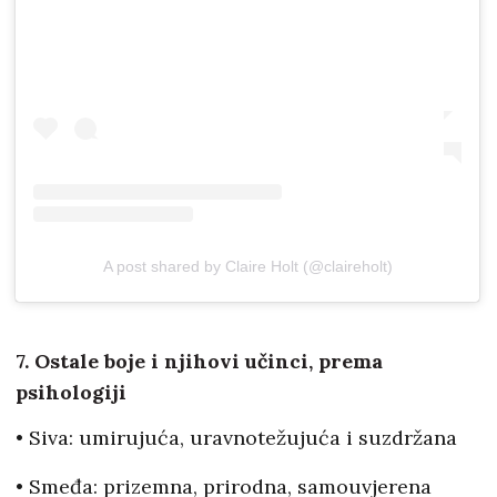
A post shared by Claire Holt (@claireholt)
7. Ostale boje i njihovi učinci, prema
psihologiji
• Siva: umirujuća, uravnotežujuća i suzdržana
• Smeđa: prizemna, prirodna, samouvjerena