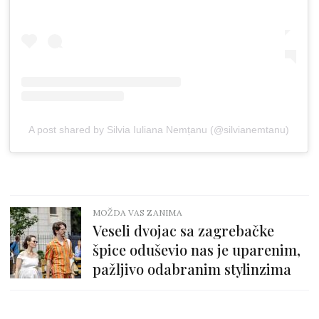
A post shared by Silvia Iuliana Nemțanu (@silvianemtanu)
MOŽDA VAS ZANIMA
Veseli dvojac sa zagrebačke
špice oduševio nas je uparenim,
pažljivo odabranim stylinzima