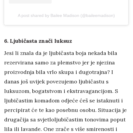
A post shared by Bailee Madison (@baileemadison)
6. Ljubičasta znači luksuz
Jesi li znala da je ljubičasta boja nekada bila
rezervirana samo za plemstvo jer je njezina
proizvodnja bila vrlo skupa i dugotrajna? I
danas još uvijek povezujemo ljubičastu s
luksuzom, bogatstvom i ekstravagancijom. S
ljubičastim komadom odjeće ćeš se istaknuti i
percipirat će te kao posebnu osobu. Situacija je
drugačija sa svjetloljubičastim tonovima poput
lila ili lavande. One zrače s više smirenosti i