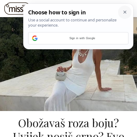
Sign in with Google
Obožavaš roza boju?
Uvijek nosiš crno? Evo