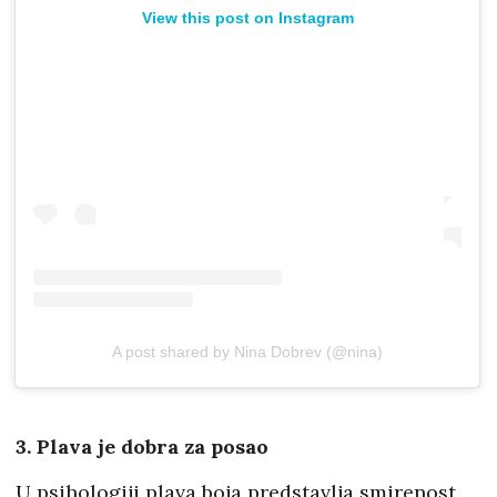
View this post on Instagram
A post shared by Nina Dobrev (@nina)
3. Plava je dobra za posao
U psihologiji plava boja predstavlja smirenost,