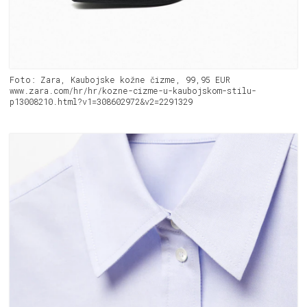
Foto: Zara, Kaubojske kožne čizme, 99,95 EUR
www.zara.com/hr/hr/kozne-cizme-u-kaubojskom-stilu-
p13008210.html?v1=308602972&v2=2291329