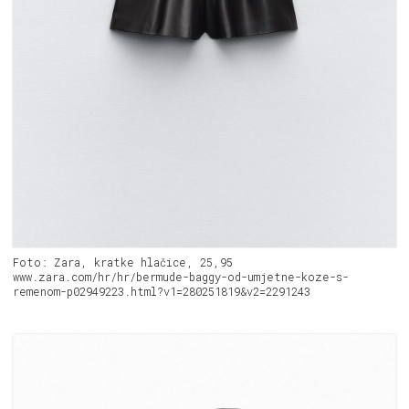
Foto: Zara, kratke hlačice, 25,95
www.zara.com/hr/hr/bermude-baggy-od-umjetne-koze-s-
remenom-p02949223.html?v1=280251819&v2=2291243