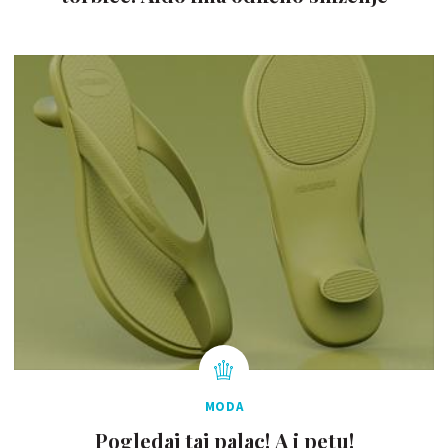
MODA
Pogledaj taj palac! A i petu!