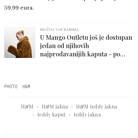
59,99 eura.
MOŽDA VAS ZANIMA
U Mango Outletu još je dostupan
jedan od njihovih
najprodavanijih kaputa - po
sniženoj cijeni i u čak dvije boje!
PHOTO: H&M
H&M
H&M jakna
H&M teddy jakna
teddy kaput
teddy jakna