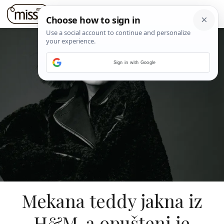
Sign in with Google
Mekana teddy jakna iz
H&M-a opušteni je