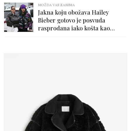
MOŽDA VAS ZANIMA
Jakna koju obožava Hailey
Bieber gotovo je posvuda
rasprodana iako košta kao
prosječna plaća. Pull&Bear ima
gotovo identičan model