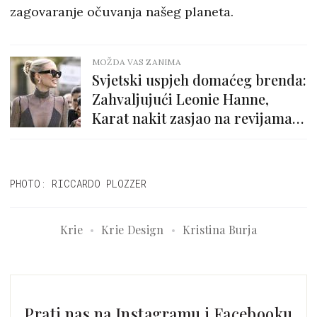
zagovaranje očuvanja našeg planeta.
MOŽDA VAS ZANIMA
Svjetski uspjeh domaćeg brenda:
Zahvaljujući Leonie Hanne,
Karat nakit zasjao na revijama
Hermèsa i Elija Saaba
PHOTO: RICCARDO PLOZZER
Krie
Krie Design
Kristina Burja
Prati nas na Instagramu i Facebooku