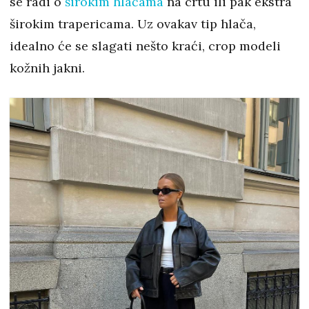
se radi o
širokim hlačama
na crtu ili pak ekstra
širokim trapericama. Uz ovakav tip hlača,
idealno će se slagati nešto kraći, crop modeli
kožnih jakni.