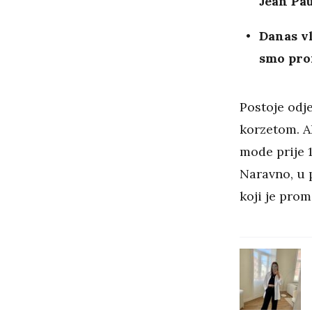
Jean Pau
Danas vl
smo pron
Postoje odje
korzetom. Al
mode prije 
Naravno, u p
koji je prom