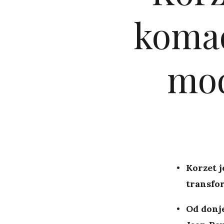
komad
mod
Korzet 
transfo
Od donje