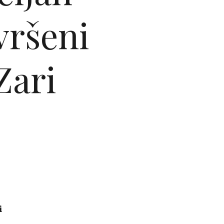
vršeni
Zari
i