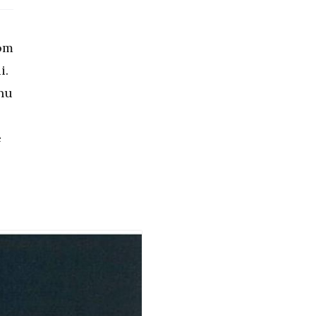
jom
i.
nu
e