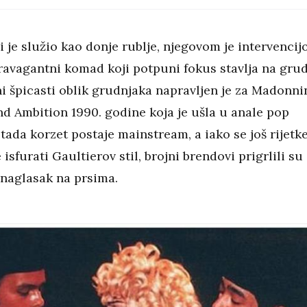
 je služio kao donje rublje, njegovom je intervenci
ravagantni komad koji potpuni fokus stavlja na grud
i špicasti oblik grudnjaka napravljen je za Madonni
nd Ambition 1990. godine koja je ušla u anale pop
tada korzet postaje mainstream, a iako se još rijetk
sfurati Gaultierov stil, brojni brendovi prigrlili su
naglasak na prsima.