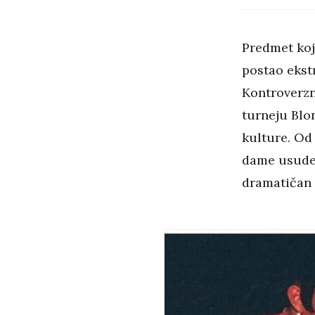
Predmet koji
postao ekst
Kontroverzn
turneju Blo
kulture. Od 
dame usude i
dramatičan 