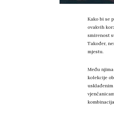
Kako bi se 
ovakvih korz
smirenost s
Također, ne
mjestu.
Među njima 
kolekcije o
usklađenim 
vjenčanicama
kombinacija 