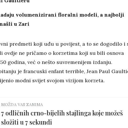
l Gaultieru
adaju volumenizirani floralni modeli, a najbolji
ašli u Zari
vni predmeti koji uđu u povijest, a to se dogodilo i 
i ovdje ne pričamo o korzetima koji su bili osnova
150 godina, već o nešto suvremenijem izdanju.
itanju je francuski enfant terrible, Jean Paul Gaulti
ijenio modni svijet svojom vizijom korzeta.
MOŽDA VAS ZANIMA
7 odličnih crno-bijelih stajlinga koje možeš
složiti u 7 sekundi