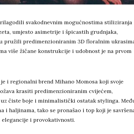
prilagodili svakodnevnim mogućnostima stiliziranja
eta, umjesto asimetrije i špicastih grudnjaka,
u pružili predimenzioniranim 3D floralnim ukrasima
ma više žičane konstrukcije i udobnost je na prvom
je i regionalni brend Mihano Momosa koji svoje
božava krasiti predimenzioniranim cvijećem,
uz čiste boje i minimalistički ostatak stylinga. Međ
 i haljinama, tako se pronašao i top koji je savršen
elegancije i provokativnosti.