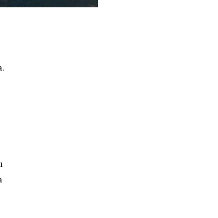
.
u
a