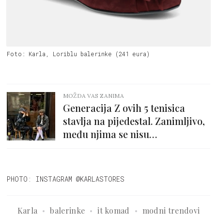
Foto: Karla, Loriblu balerinke (241 eura)
MOŽDA VAS ZANIMA
Generacija Z ovih 5 tenisica
stavlja na pijedestal. Zanimljivo,
među njima se nisu
najpopularniji modeli
PHOTO: INSTAGRAM @KARLASTORES
Karla
balerinke
it komad
modni trendovi