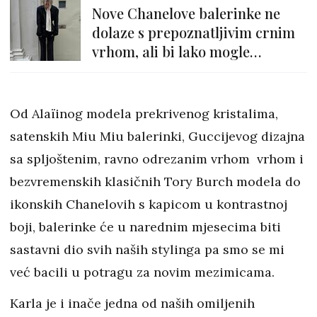
Nove Chanelove balerinke ne
dolaze s prepoznatljivim crnim
vrhom, ali bi lako mogle
zasjeniti sve ostale
Od Alaïinog modela prekrivenog kristalima,
satenskih Miu Miu balerinki, Guccijevog dizajna
sa spljoštenim, ravno odrezanim vrhom vrhom i
bezvremenskih klasičnih Tory Burch modela do
ikonskih Chanelovih s kapicom u kontrastnoj
boji, balerinke će u narednim mjesecima biti
sastavni dio svih naših stylinga pa smo se mi
već bacili u potragu za novim mezimicama.
Karla je i inače jedna od naših omiljenih