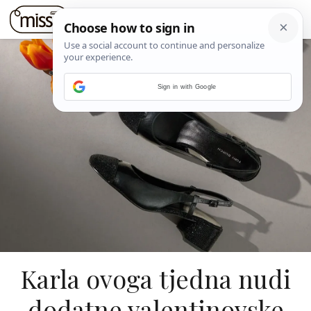
Sign in with Google
Karla ovoga tjedna nudi
dodatne valentinovske