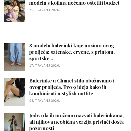
modela s kojima nećemo oštetiti budžet
25. TRAVANJ 2026.
8 modela balerinki koje nosimo ovog
proljeća: satenske, crvene, s printom,
sportske...
17. TRAVANJ 2026.
Balerinke u Chanel stilu obožavamo i
ovog proljeća. Evo 9 ideja kako ih
kombinirati u stylish outfite
08. TRAVANJ 2026.
Jedva da ih možemo nazvati balerinkama,
ali njihova neobična verzija privlači dosta
pozornosti