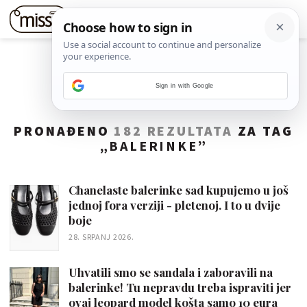
Sign in with Google
PRONAĐENO
182 REZULTATA
ZA TAG
„
BALERINKE
”
Chanelaste balerinke sad kupujemo u još
jednoj fora verziji - pletenoj. I to u dvije
boje
28. SRPANJ 2026.
Uhvatili smo se sandala i zaboravili na
balerinke! Tu nepravdu treba ispraviti jer
ovaj leopard model košta samo 10 eura