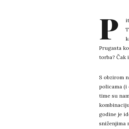
P
i
T
k
Prugasta ko
torba? Čak 
S obzirom n
policama (i
time su nam
kombinaciju
godine je id
sniženjima 