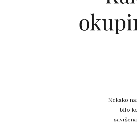
okupir
Nekako nam
bilo k
savršena