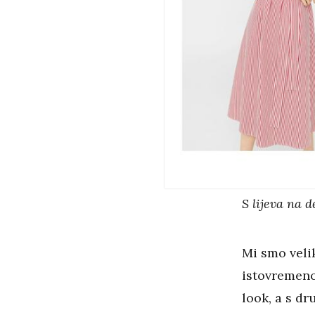
S lijeva na 
Mi smo velik
istovremeno
look, a s d