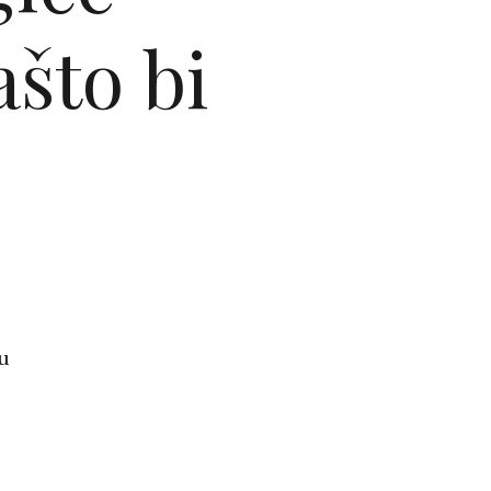
ašto bi
u