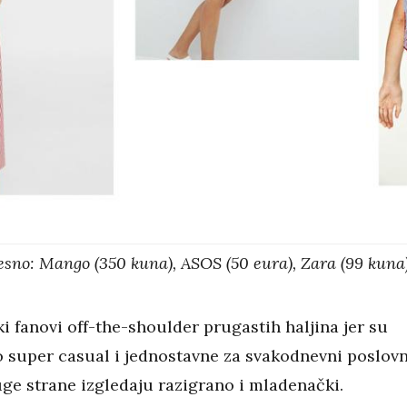
desno: Mango (350 kuna), ASOS (50 eura), Zara (99 kuna
i fanovi off-the-shoulder prugastih haljina jer su
 super casual i jednostavne za svakodnevni poslovn
ruge strane izgledaju razigrano i mladenački.