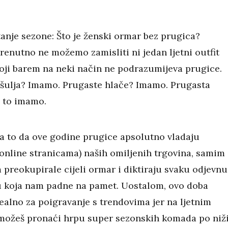
tanje sezone: Što je ženski ormar bez prugica?
renutno ne možemo zamisliti ni jedan ljetni outfit
oji barem na neki način ne podrazumijeva prugice.
šulja? Imamo. Prugaste hlače? Imamo. Prugasta
i to imamo.
a to da ove godine prugice apsolutno vladaju
 online stranicama) naših omiljenih trgovina, samim
 preokupirale cijeli ormar i diktiraju svaku odjevnu
 koja nam padne na pamet. Uostalom, ovo doba
ealno za poigravanje s trendovima jer na ljetnim
možeš pronaći hrpu super sezonskih komada po niž