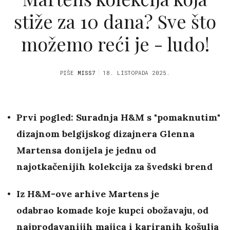
stiže za 10 dana? Sve što
možemo reći je - ludo!
PIŠE
MISS7
18. LISTOPADA 2025.
Prvi pogled: Suradnja H&M s "pomaknutim"
dizajnom belgijskog dizajnera Glenna
Martensa donijela je jednu od
najotkačenijih kolekcija za švedski brend
Iz H&M-ove arhive Martens je
odabrao komade koje kupci obožavaju, od
najprodavanijih majica i kariranih košulja