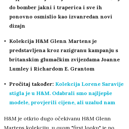
do bomber jakni i traperica i sve ih
ponovno osmislio kao izvanredan novi
dizajn
Kolekcija H&M Glenn Martens je
predstavljena kroz razigranu kampanju s
britanskim glumačkim zvijezdama Joanne
Lumley i Richardom E. Grantom
Pročitaj također:
Kolekcija Lorene Saravije
stigla je u H&M. Odabrali smo najljepše
modele, provjerili cijene, ali uzalud nam
H&M je otkrio dugo očekivanu H&M Glenn
Martens kolekciju, u ovom "first looku" je po