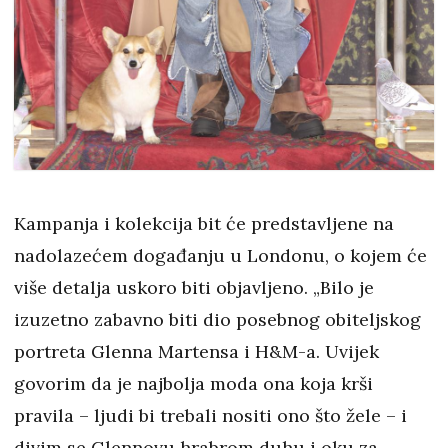
Kampanja i kolekcija bit će predstavljene na
nadolazećem događanju u Londonu, o kojem će
više detalja uskoro biti objavljeno. „Bilo je
izuzetno zabavno biti dio posebnog obiteljskog
portreta Glenna Martensa i H&M-a. Uvijek
govorim da je najbolja moda ona koja krši
pravila – ljudi bi trebali nositi ono što žele – i
divim se Glennovu hrabrom duhu i oku za