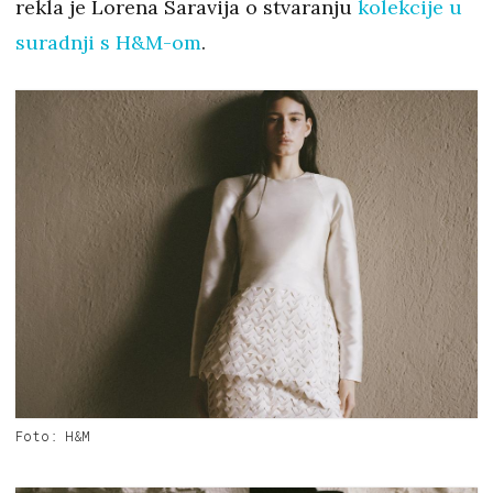
rekla je Lorena Saravija o stvaranju
kolekcije u
suradnji s H&M-om
.
Foto: H&M