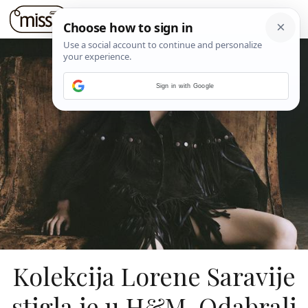
Sign in with Google
Kolekcija Lorene Saravije
stigla je u H&M. Odabrali