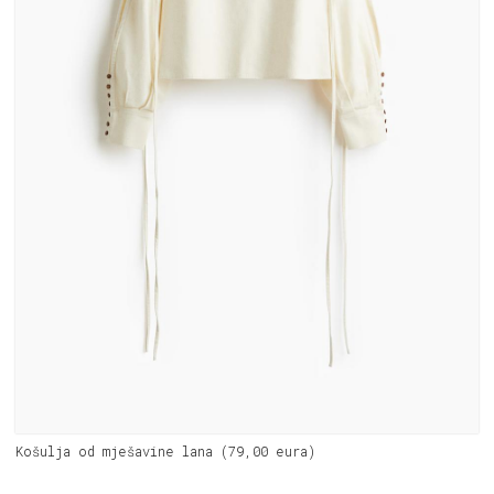
Košulja od mješavine lana (79,00 eura)