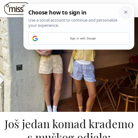
Sign in with Google
Još jedan komad krademo
s muškog odjela: