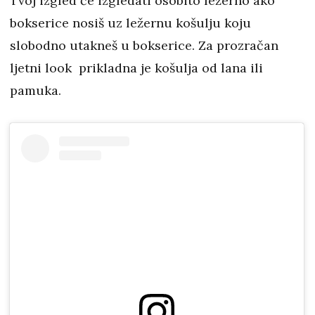
Tvoj izgled će izgledati osobito ležerno ako
bokserice nosiš uz ležernu košulju koju
slobodno utakneš u bokserice. Za prozračan
ljetni look prikladna je košulja od lana ili
pamuka.