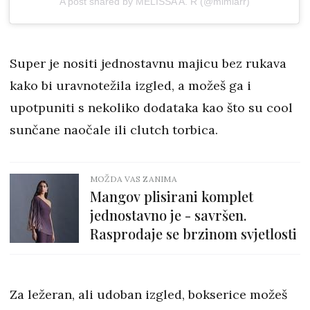
A post shared by MELISSA A. R (@mimiarr)
Super je nositi jednostavnu majicu bez rukava
kako bi uravnotežila izgled, a možeš ga i
upotpuniti s nekoliko dodataka kao što su cool
sunčane naočale ili clutch torbica.
MOŽDA VAS ZANIMA
Mangov plisirani komplet
jednostavno je - savršen.
Rasprodaje se brzinom svjetlosti
Za ležeran, ali udoban izgled, bokserice možeš