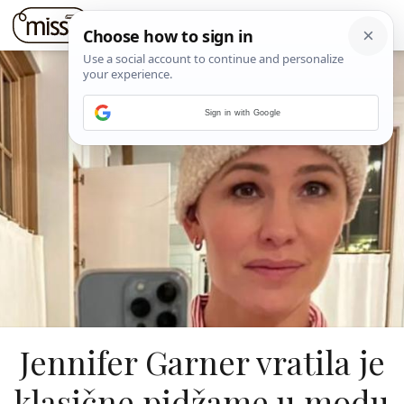
Sign in with Google
Jennifer Garner vratila je
klasične pidžame u modu