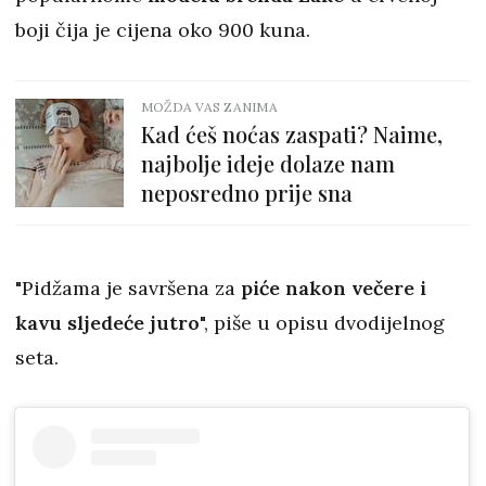
boji čija je cijena oko 900 kuna.
MOŽDA VAS ZANIMA
Kad ćeš noćas zaspati? Naime,
najbolje ideje dolaze nam
neposredno prije sna
"Pidžama je savršena za
piće nakon večere i
kavu sljedeće jutro
", piše u opisu dvodijelnog
seta.