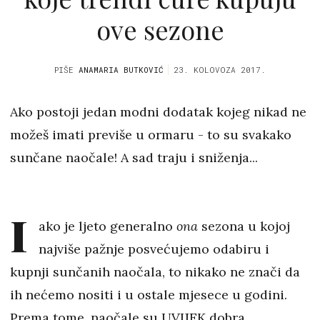
ove sezone
PIŠE
ANAMARIA BUTKOVIĆ
23. KOLOVOZA 2017.
Ako postoji jedan modni dodatak kojeg nikad ne
možeš imati previše u ormaru - to su svakako
sunčane naočale! A sad traju i sniženja...
I
ako je ljeto generalno
ona
sezona u kojoj
najviše pažnje posvećujemo odabiru i
kupnji sunčanih naočala, to nikako ne znači da
ih nećemo nositi i u ostale mjesece u godini.
Prema tome, naočale su UVIJEK dobra