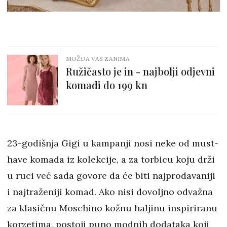
MOŽDA VAS ZANIMA
Ružičasto je in - najbolji odjevni
komadi do 199 kn
23-godišnja Gigi u kampanji nosi neke od must-
have komada iz kolekcije, a za torbicu koju drži
u ruci već sada govore da će biti najprodavaniji
i najtraženiji komad. Ako nisi dovoljno odvažna
za klasičnu Moschino kožnu haljinu inspiriranu
korzetima, postoji puno modnih dodataka koji