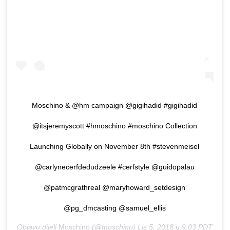
Moschino & @hm campaign @gigihadid #gigihadid
@itsjeremyscott #hmoschino #moschino Collection
Launching Globally on November 8th #stevenmeisel
@carlynecerfdedudzeele #cerfstyle @guidopalau
@patmcgrathreal @maryhoward_setdesign
@pg_dmcasting @samuel_ellis
Objavu dijeli
Moschino
(@moschino)
Lis 5, 2018 u 9:03 PDT