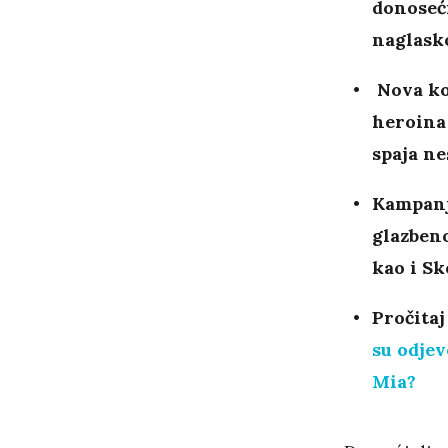
donoseći
naglasko
Nova ko
heroina 
spaja ne
Kampanj
glazbeno
kao i Sk
Pročitaj
su odjev
Mia?