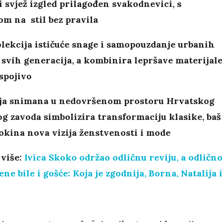
 svjež izgled prilagođen svakodnevici, s
m na stil bez pravila
lekcija ističuće snage i samopouzdanje urbanih
svih generacija, a kombinira lepršave materijale
spojivo
a snimana u nedovršenom prostoru Hrvatskog
g zavoda simbolizira transformaciju klasike, baš
okina nova vizija ženstvenosti i mode
 više:
Ivica Skoko održao odličnu reviju, a odličn
ene bile i gošće: Koja je zgodnija, Borna, Natalija i