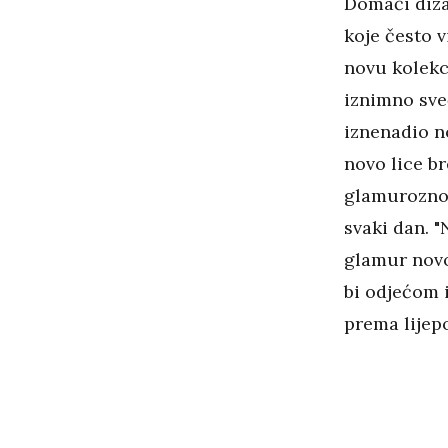
Domaći diza
koje često 
novu kolekci
iznimno sveč
iznenadio n
novo lice br
glamurozno.
svaki dan. "
glamur novo
bi odjećom i
prema lijepo