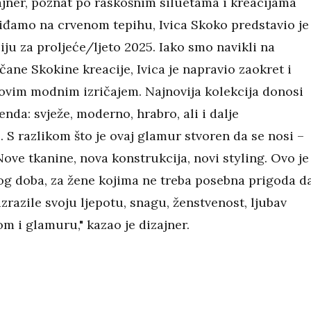
jner, poznat po raskošnim siluetama i kreacijama
viđamo na crvenom tepihu, Ivica Skoko predstavio je
ju za proljeće/ljeto 2025. Iako smo navikli na
ane Skokine kreacije, Ivica je napravio zaokret i
ovim modnim izričajem. Najnovija kolekcija donosi
enda: svježe, moderno, hrabro, ali i dalje
 S razlikom što je ovaj glamur stvoren da se nosi –
Nove tkanine, nova konstrukcija, novi styling. Ovo je
g doba, za žene kojima ne treba posebna prigoda d
zrazile svoju ljepotu, snagu, ženstvenost, ljubav
m i glamuru," kazao je dizajner.