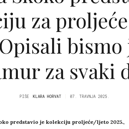
iju za proljeće 
 Opisali bismo 
amur za svaki 
PIŠE
KLARA HORVAT
07. TRAVNJA 2025.
oko predstavio je kolekciju proljeće/ljeto 2025.,