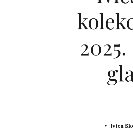
kolekc
2025.
gl
Ivica Sk