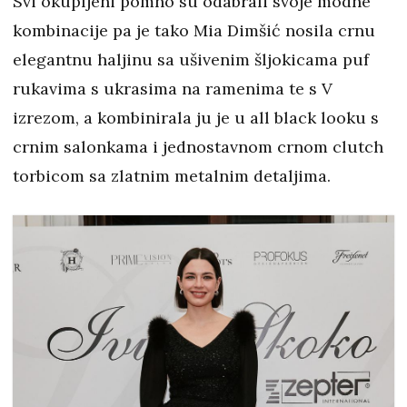
Svi okupljeni pomno su odabrali svoje modne
kombinacije pa je tako Mia Dimšić nosila crnu
elegantnu haljinu sa ušivenim šljokicama puf
rukavima s ukrasima na ramenima te s V
izrezom, a kombinirala ju je u all black looku s
crnim salonkama i jednostavnom crnom clutch
torbicom sa zlatnim metalnim detaljima.