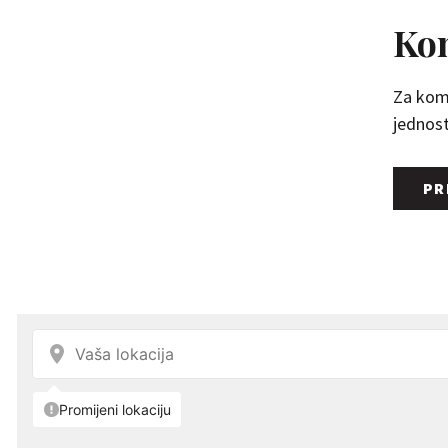
Kom
Za kome
jednosta
PR