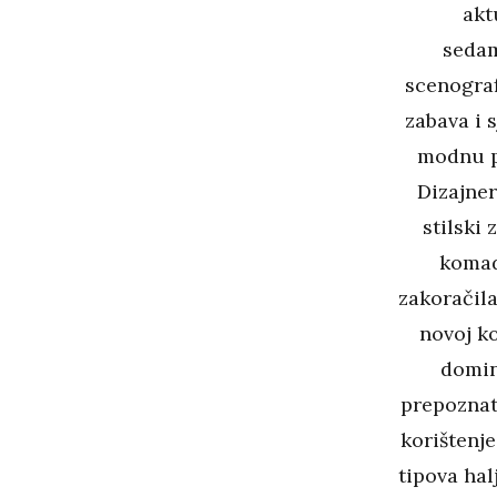
akt
sedam
scenograf
zabava i 
modnu p
Dizajner
stilski
komadi
zakoračila
novoj ko
domini
prepoznatl
korištenje
tipova hal