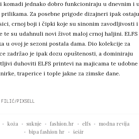
ti komadi jednako dobro funkcioniraju u dnevnim i 
 prilikama. Za posebne prigode dizajneri ipak ostaj
sici, crnoj boji i čipki koje su sinonim zavodljivosti i
e te su udahnuli novi život maloj crnoj haljini. ELFS
ka u ovoj je sezoni postala dama. Dio kolekcije za
e zadržao je ipak dozu opuštenosti, a dominiraju
ljivi duhoviti ELFS printevi na majicama te udobne
enirke, traperice i tople jakne za zimske dane.
 FILIĆ/PIXSELL
koža
suknje
fashion.hr
elfs
modna revija
bipa fashion hr
šešir