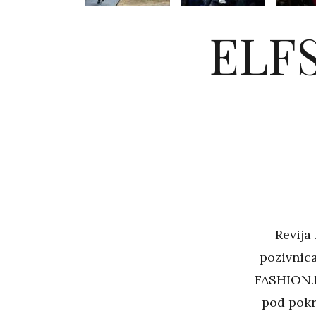
ELFS
Revija
pozivnica
FASHION.H
pod pokr