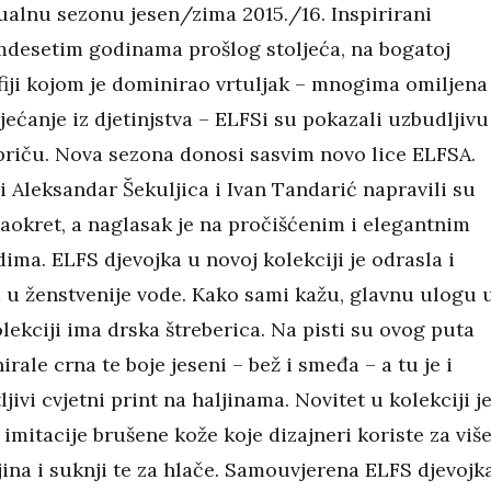
ualnu sezonu jesen/zima 2015./16. Inspirirani
desetim godinama prošlog stoljeća, na bogatoj
iji kojom je dominirao vrtuljak – mnogima omiljena
sjećanje iz djetinjstva – ELFSi su pokazali uzbudljivu
riču. Nova sezona donosi sasvim novo lice ELFSA.
i Aleksandar Šekuljica i Ivan Tandarić napravili su
 zaokret, a naglasak je na pročišćenim i elegantnim
ma. ELFS djevojka u novoj kolekciji je odrasla i
 u ženstvenije vode. Kako sami kažu, glavnu ulogu 
lekciji ima drska štreberica. Na pisti su ovog puta
rale crna te boje jeseni – bež i smeđa – a tu je i
jivi cvjetni print na haljinama. Novitet u kolekciji j
 imitacije brušene kože koje dizajneri koriste za viš
jina i suknji te za hlače. Samouvjerena ELFS djevojk