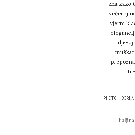
zna kako 
večernjim
vjerni kla
elegancij
djevoj
muškarc
prepoznat
tr
PHOTO: BORNA
haljina