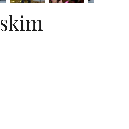
lskim
i