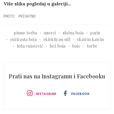
Više slika pogledaj u galeriji...
PHOTO: PRIVATNO
pismo torba
uzorci
zlatna boja
pariz
ružičasta boja
eklektičan stil
ekatrin katrin
leda vujošević
bež boja
boje
torbe
Prati nas na Instagramu i Facebooku
INSTAGRAM
FACEBOOK