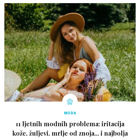
MODA
11 ljetnih modnih problema: iritacija
kože, žuljevi, mrlje od znoja... i najbolja