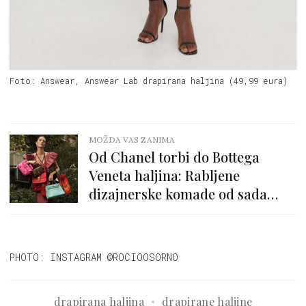
Foto: Answear, Answear Lab drapirana haljina (49,99 eura)
MOŽDA VAS ZANIMA
Od Chanel torbi do Bottega
Veneta haljina: Rabljene
dizajnerske komade od sada
možemo kupiti na Amazonu
PHOTO: INSTAGRAM @ROCIOOSORNO
drapirana haljina
drapirane haljine