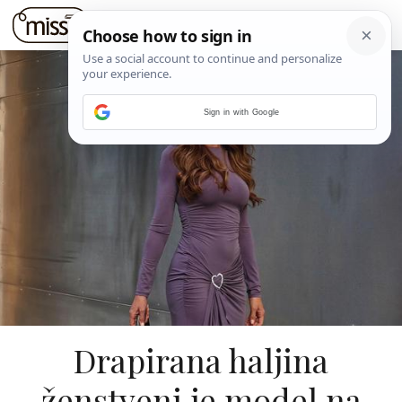
Sign in with Google
Drapirana haljina
ženstveni je model na