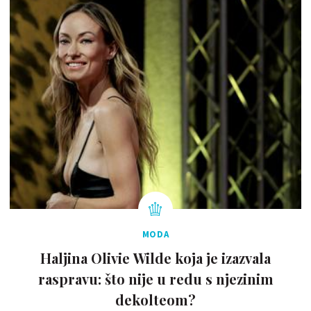
MODA
Haljina Olivie Wilde koja je izazvala
raspravu: što nije u redu s njezinim
dekolteom?