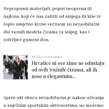
Nepropusni materijali, poput neoprena ili
najlona, koji će nas zaštiti od snijega ili kiše te
toplo umjetno krzno većinom su nezaobilazni
dio raznih modela čizama za snijeg, kao i
izdržljivi gumeni đon.
MOŽDA VAS ZANIMA
Hrvatice ni ove zime ne odustaju
od ovih 'ružnih' čizama, ali ih
nose u elegantnim
kombinacijama
Après-ski obuća nezaobilazna je nakon uživanja
u snježnim sportskim aktivnostima, no možemo