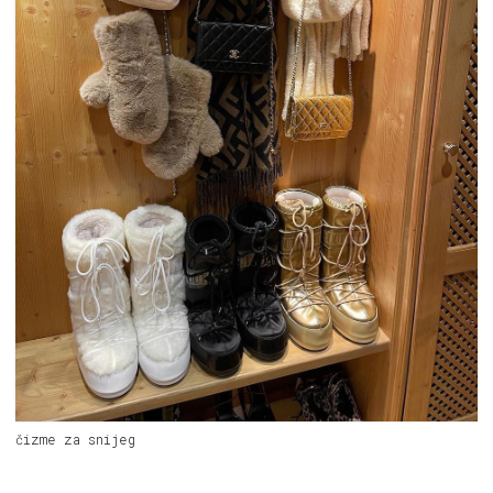
čizme za snijeg