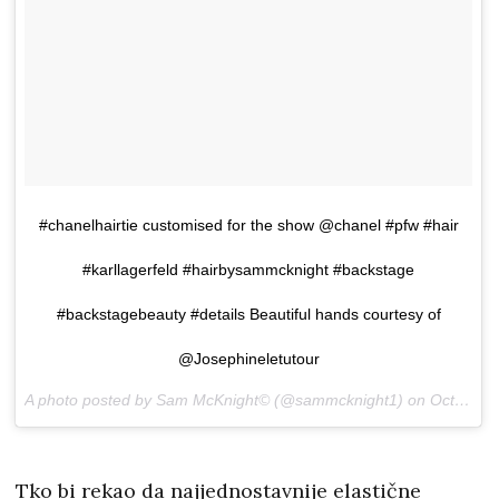
#chanelhairtie customised for the show @chanel #pfw #hair
#karllagerfeld #hairbysammcknight #backstage
#backstagebeauty #details Beautiful hands courtesy of
@Josephineletutour
A photo posted by Sam McKnight© (@sammcknight1) on
Oct 5, 2016 at 4:24am PDT
Tko bi rekao da najjednostavnije elastične