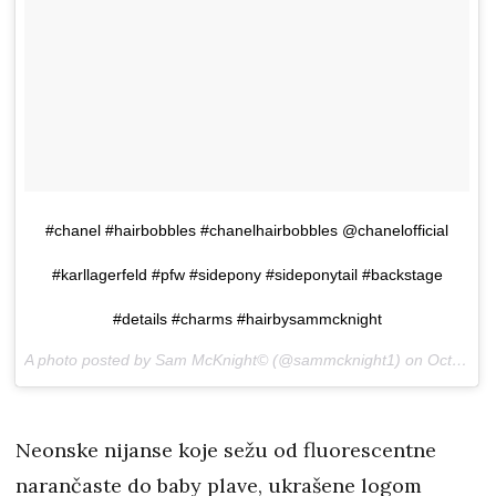
#chanel #hairbobbles #chanelhairbobbles @chanelofficial
#karllagerfeld #pfw #sidepony #sideponytail #backstage
#details #charms #hairbysammcknight
A photo posted by Sam McKnight© (@sammcknight1) on
Oct 4, 2016 at 4:23am PDT
Neonske nijanse koje sežu od fluorescentne
narančaste do baby plave, ukrašene logom