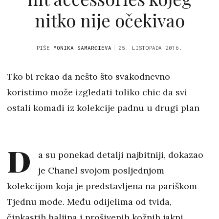
nitko nije očekivao
PIŠE
MONIKA SAMARĐIEVA
05. LISTOPADA 2016.
Tko bi rekao da nešto što svakodnevno
koristimo može izgledati toliko chic da svi
ostali komadi iz kolekcije padnu u drugi plan
D
a su ponekad detalji najbitniji, dokazao
je Chanel svojom posljednjom
kolekcijom koja je predstavljena na pariškom
Tjednu mode. Među odijelima od tvida,
čipkastih haljina i prošivenih kožnih jakni,