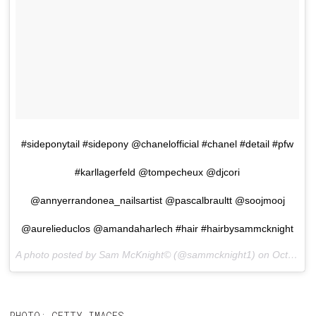
#sideponytail #sidepony @chanelofficial #chanel #detail #pfw
#karllagerfeld @tompecheux @djcori
@annyerrandonea_nailsartist @pascalbraultt @soojmooj
@aurelieduclos @amandaharlech #hair #hairbysammcknight
A photo posted by Sam McKnight© (@sammcknight1) on
Oct 4, 2016 at 3:05am PDT
PHOTO: GETTY IMAGES