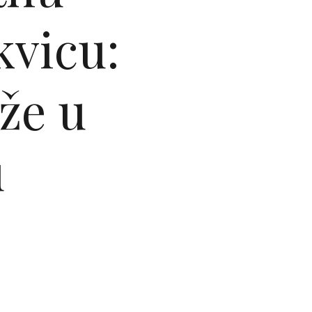
kvicu:
iže u
u