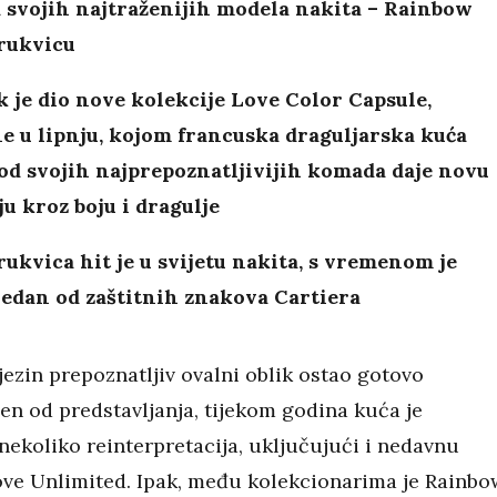
 svojih najtraženijih modela nakita – Rainbow
rukvicu
 je dio nove kolekcije Love Color Capsule,
e u lipnju, kojom francuska draguljarska kuća
od svojih najprepoznatljivijih komada daje novu
u kroz boju i dragulje
ukvica hit je u svijetu nakita, s vremenom je
jedan od zaštitnih znakova Cartiera
ezin prepoznatljiv ovalni oblik ostao gotovo
en od predstavljanja, tijekom godina kuća je
nekoliko reinterpretacija, uključujući i nedavnu
ove Unlimited. Ipak, među kolekcionarima je Rainbo