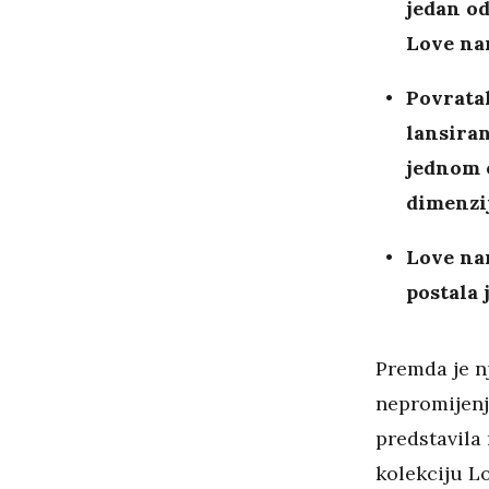
jedan od
Love na
Povratak
lansiran
jednom 
dimenzij
Love nar
postala 
Premda je nj
nepromijenj
predstavila 
kolekciju L