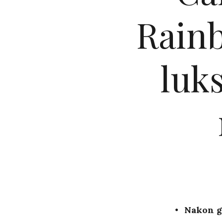
Rainb
luks
Nakon go