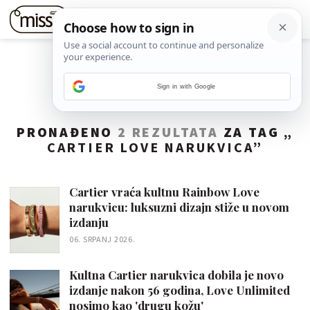
Sign in with Google
PRONAĐENO
2 REZULTATA
ZA TAG „
CARTIER LOVE NARUKVICA
”
Cartier vraća kultnu Rainbow Love
narukvicu: luksuzni dizajn stiže u novom
izdanju
06. SRPANJ 2026.
Kultna Cartier narukvica dobila je novo
izdanje nakon 56 godina, Love Unlimited
nosimo kao 'drugu kožu'