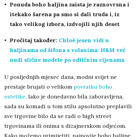
Ponuda boho haljina zaista je raznovrsna i
itekako šarena pa smo si dali truda i, iz
tako velikog izbora, izdvojili njih deset
Pročitaj također:
Chloé jesen vidi u
haljinama od šifona s volanima: H&M već
nudi slične modele po odličnim cijenama
U posljednjih mjesec dana, modni svijet ne
prestaje brujati o velikom
povratku boho
estetike
. Iako je donedavno bila zaboravljena,
sada su komadi u tom stilu apsolutno preplavili
sve trgovine bilo da se radi o high street
trgovinama ili onima s dizajnerskom odjećom.
Kako možemo primijetiti, najnovije boho haljine,