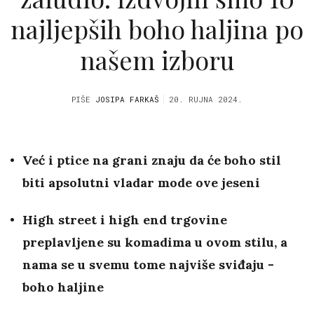
najljepših boho haljina po
našem izboru
PIŠE
JOSIPA FARKAŠ
20. RUJNA 2024.
Već i ptice na grani znaju da će boho stil
biti apsolutni vladar mode ove jeseni
High street i high end trgovine
preplavljene su komadima u ovom stilu, a
nama se u svemu tome najviše sviđaju -
boho haljine