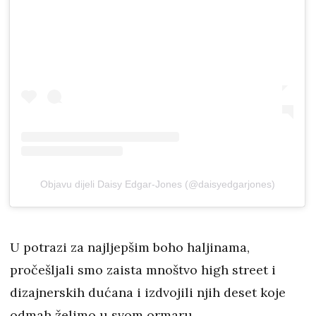
Objavu dijeli Daisy Edgar-Jones (@daisyedgarjones)
U potrazi za najljepšim boho haljinama,
pročešljali smo zaista mnoštvo high street i
dizajnerskih dućana i izdvojili njih deset koje
odmah želimo u svom ormaru.