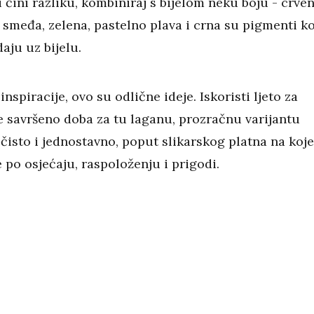
 čini razliku, kombiniraj s bijelom neku boju - crven
 smeđa, zelena, pastelno plava i crna su pigmenti ko
daju uz bijelu.
inspiracije, ovo su odlične ideje. Iskoristi ljeto za
je savršeno doba za tu laganu, prozračnu varijantu
 čisto i jednostavno, poput slikarskog platna na koje
 po osjećaju, raspoloženju i prigodi.