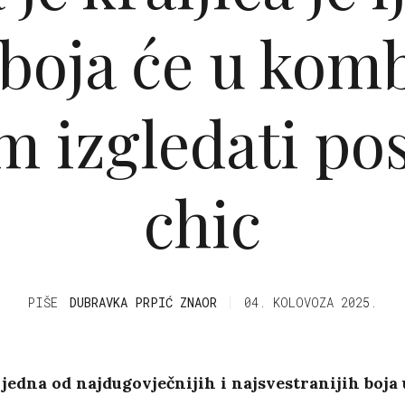
 boja će u komb
m izgledati p
chic
PIŠE
DUBRAVKA PRPIĆ ZNAOR
04. KOLOVOZA 2025.
e jedna od najdugovječnijih i najsvestranijih boja 