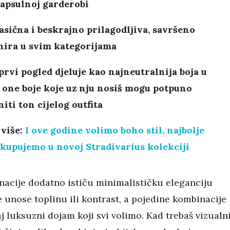
kapsulnoj garderobi
lasična i beskrajno prilagodljiva, savršeno
nira u svim kategorijama
prvi pogled djeluje kao najneutralnija boja u
 one boje koje uz nju nosiš mogu potpuno
iti ton cijelog outfita
 više:
I ove godine volimo boho stil, najbolje
kupujemo u novoj Stradivarius kolekciji
acije dodatno ističu minimalističku eleganciju
e unose toplinu ili kontrast, a pojedine kombinacije
j luksuzni dojam koji svi volimo. Kad trebaš vizualn