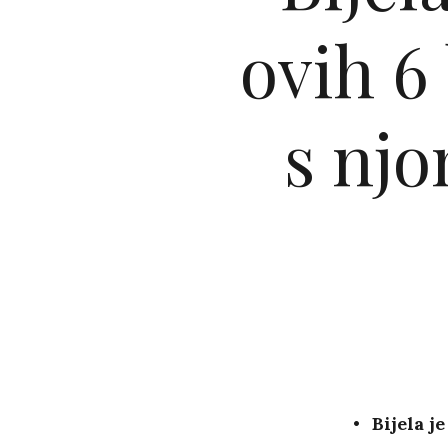
ovih 6
s njo
Bijela j