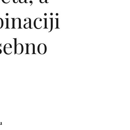
inaciji
osebno
u