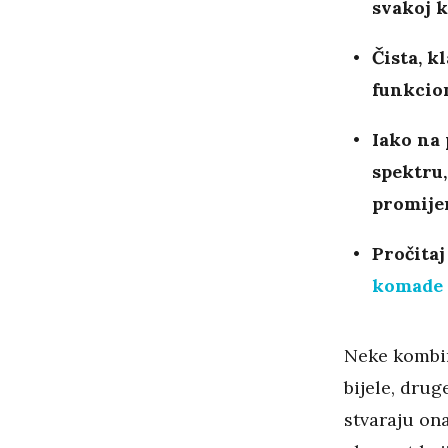
svakoj 
Čista, k
funkcio
Iako na 
spektru,
promijen
Pročitaj
komade 
Neke kombin
bijele, drug
stvaraju ona