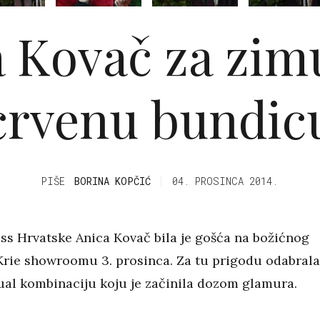
 Kovač za zim
crvenu bundic
PIŠE
BORINA KOPČIĆ
04. PROSINCA 2014.
iss Hrvatske Anica Kovač bila je gošća na božićnog
Krie showroomu 3. prosinca. Za tu prigodu odabral
ual kombinaciju koju je začinila dozom glamura.