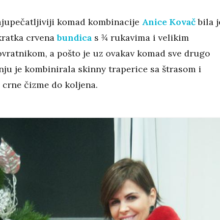
ajupečatljiviji komad kombinacije
Anice Kovač
bila j
kratka crvena
bundica
s ¾ rukavima i velikim
ovratnikom, a pošto je uz ovakav komad sve drugo
nju je kombinirala skinny traperice sa štrasom i
 crne čizme do koljena.