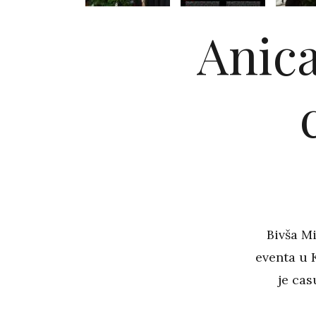
Anica
Bivša M
eventa u 
je cas