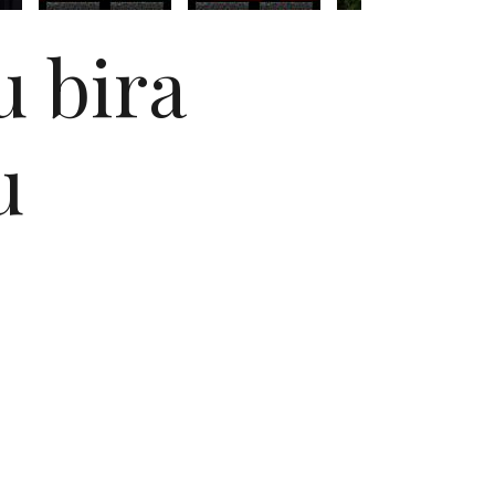
u bira
u
a