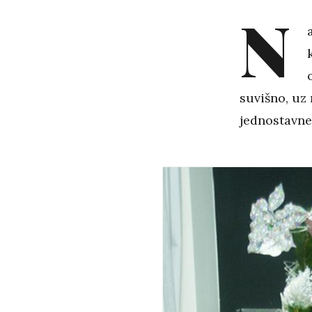
N
suvišno, uz 
jednostavne