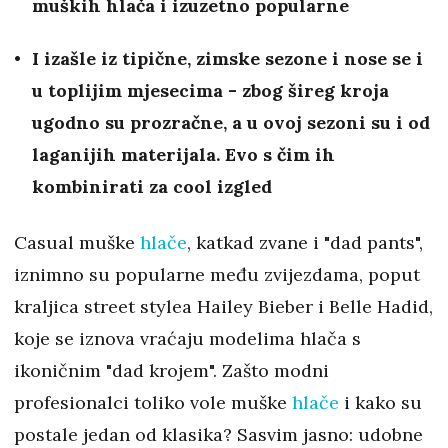
muških hlača i izuzetno popularne
I izašle iz tipične, zimske sezone i nose se i
u toplijim mjesecima - zbog šireg kroja
ugodno su prozračne, a u ovoj sezoni su i od
laganijih materijala. Evo s čim ih
kombinirati za cool izgled
Casual muške
hlače
, katkad zvane i "dad pants",
iznimno su popularne među zvijezdama, poput
kraljica street stylea Hailey Bieber i Belle Hadid,
koje se iznova vraćaju modelima hlača s
ikoničnim "dad krojem". Zašto modni
profesionalci toliko vole muške
hlače
i kako su
postale jedan od klasika? Sasvim jasno: udobne