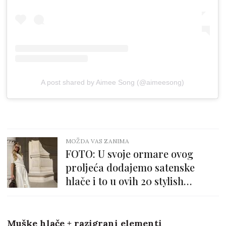
A post shared by Aimee Song (@aimeesong)
MOŽDA VAS ZANIMA
FOTO: U svoje ormare ovog
proljeća dodajemo satenske
hlače i to u ovih 20 stylish
modela
Muške hlače + razigrani elementi