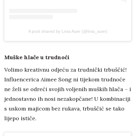
A post shared by Livia Auer (@livia_auer)
Muške hlače u trudnoći
Volimo kreativnu odjeću za trudnički trbuščić!
Influencerica Aimee Song ni tijekom trudnoće
ne želi se odreći svojih voljenih muških hlača – i
jednostavno ih nosi nezakopčane! U kombinaciji
s uskom majicom bez rukava, trbuščić se tako
lijepo ističe.