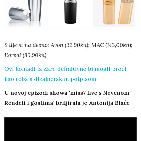
S lijeva na desno: Avon (32,90kn); MAC (143,00kn);
L'oreal (89,90kn)
Ovi komadi iz Zare definitivno bi mogli proći
kao roba s dizajnerskim potpisom
U novoj epizodi showa 'miss7 live s Nevenom
Rendeli i gostima' briljirala je Antonija Blaće