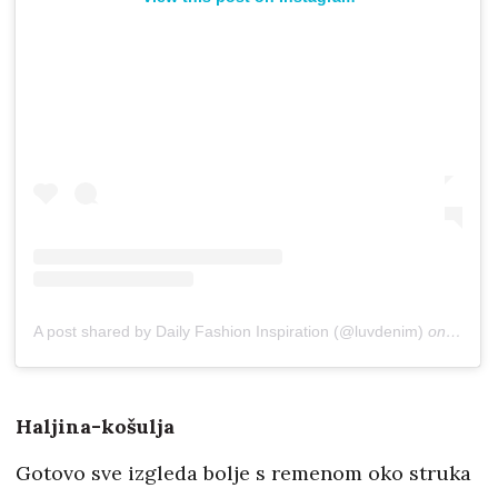
A post shared by Daily Fashion Inspiration (@luvdenim)
on
Mar 5,
Haljina-košulja
Gotovo sve izgleda bolje s remenom oko struka