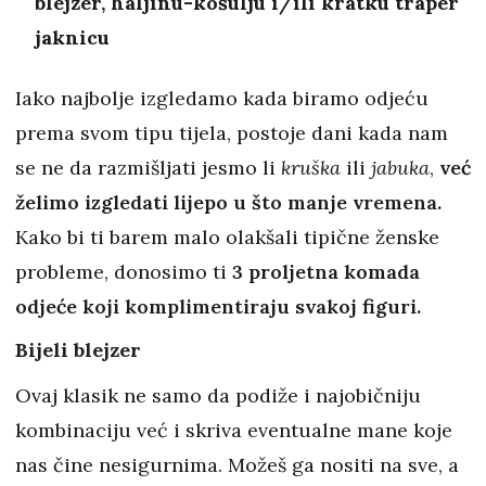
blejzer, haljinu-košulju i/ili kratku traper
jaknicu
Iako najbolje izgledamo kada biramo odjeću
prema svom tipu tijela, postoje dani kada nam
se ne da razmišljati jesmo li
kruška
ili
jabuka
,
već
želimo izgledati lijepo u što manje vremena.
Kako bi ti barem malo olakšali tipične ženske
probleme, donosimo ti
3 proljetna komada
odjeće koji komplimentiraju svakoj figuri.
Bijeli blejzer
Ovaj klasik ne samo da podiže i najobičniju
kombinaciju već i skriva eventualne mane koje
nas čine nesigurnima. Možeš ga nositi na sve, a