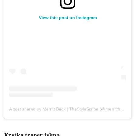
View this post on Instagram
A post shared by Merritt Beck | TheStyleScribe (@merrittbeck)
on
Kratka traper jakna