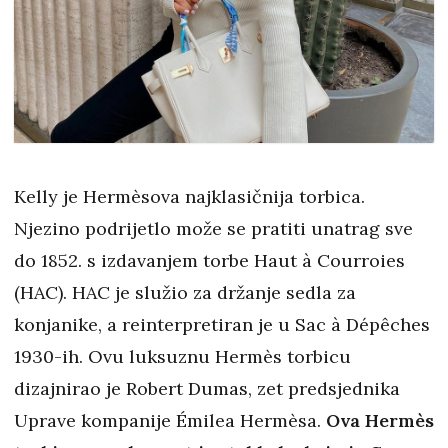
Kelly je Hermèsova najklasičnija torbica.
Njezino podrijetlo može se pratiti unatrag sve
do 1852. s izdavanjem torbe Haut à Courroies
(HAC). HAC je služio za držanje sedla za
konjanike, a reinterpretiran je u Sac à Dépêches
1930-ih. Ovu luksuznu Hermès torbicu
dizajnirao je Robert Dumas, zet predsjednika
Uprave kompanije Émilea Hermèsa.
Ova Hermès