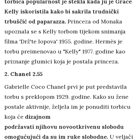
torbica popularnost je stekla kada ju je Grace
Kelly iskoristila kako bi sakrila trudnički
trbuščić od paparazza.
Princeza od Monaka
upoznala se s Kelly torbom tijekom snimanja
filma 'Drž'te lopova' 1955. godine. Hermès je
torbu preimenovao u "Kelly" 1977. godine kao
priznanje glumici koja je postala princeza.
2. Chanel 2.55
Gabrielle Coco Chanel prvi je put predstavila
torbu s preklopom 1929. godine. Kako su žene
postale aktivnije, željela im je ponuditi torbicu
koja će
dizajnom
podržavati njihovu novootkrivenu slobodu
omogućujući da su im ruke slobodne.
U veljači