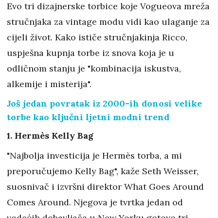
Evo tri dizajnerske torbice koje Vogueova mreža
stručnjaka za vintage modu vidi kao ulaganje za
cijeli život. Kako ističe stručnjakinja Ricco,
uspješna kupnja torbe iz snova koja je u
odličnom stanju je "kombinacija iskustva,
alkemije i misterija".
Još jedan povratak iz 2000-ih donosi velike
torbe kao ključni ljetni modni trend
1. Hermès Kelly Bag
"Najbolja investicija je Hermès torba, a mi
preporučujemo Kelly Bag", kaže Seth Weisser,
suosnivač i izvršni direktor What Goes Around
Comes Around. Njegova je tvrtka jedan od
vodećih dobavljača u New Yorku gotovo tri