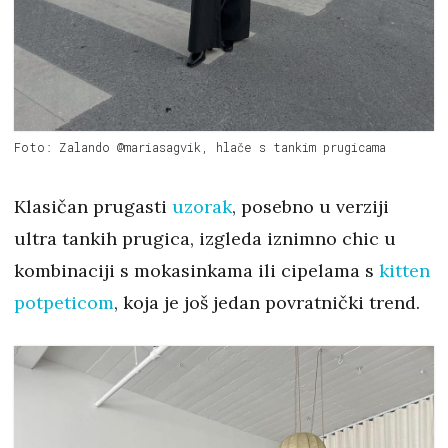
Foto: Zalando @mariasagvik, hlače s tankim prugicama
Klasičan prugasti
uzorak
, posebno u verziji
ultra tankih prugica, izgleda iznimno chic u
kombinaciji s mokasinkama ili cipelama s
kitten
potpeticom
, koja je još jedan povratnički trend.