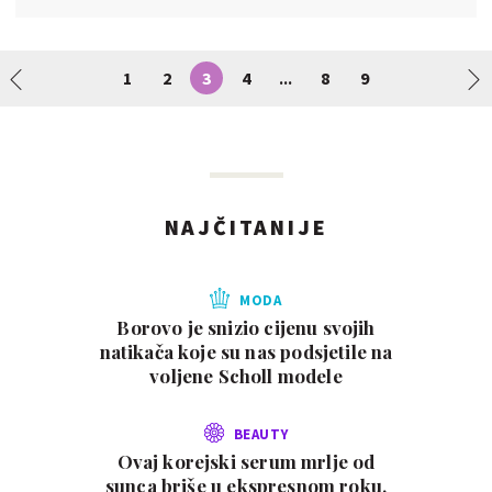
1
2
3
4
8
9
...
NAJČITANIJE
MODA
Borovo je snizio cijenu svojih
natikača koje su nas podsjetile na
voljene Scholl modele
BEAUTY
Ovaj korejski serum mrlje od
sunca briše u ekspresnom roku,