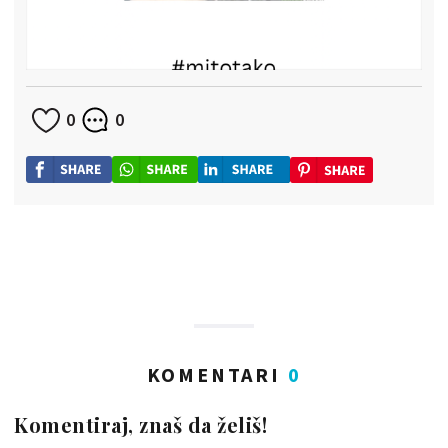
0
0
KOMENTARI
0
Komentiraj, znaš da želiš!