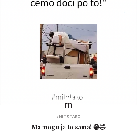
#MITOTAKO
Ma mogu ja to sama! 😅🤣