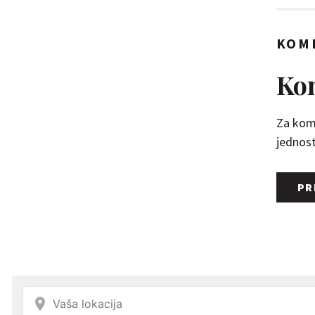
KOM
Kom
Za kome
jednosta
PR