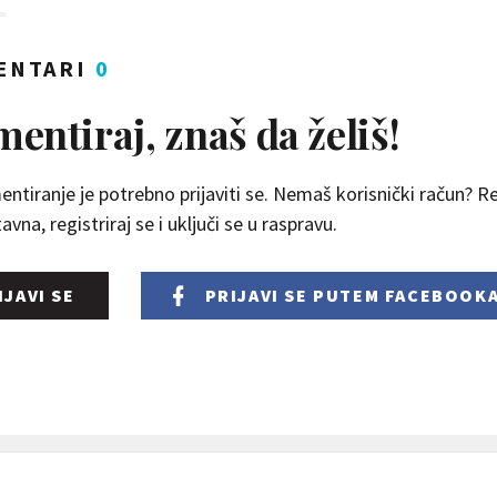
ENTARI
0
entiraj, znaš da želiš!
ntiranje je potrebno prijaviti se. Nemaš korisnički račun? Reg
vna, registriraj se i uključi se u raspravu.
IJAVI SE
PRIJAVI SE
PUTEM FACEBOOK