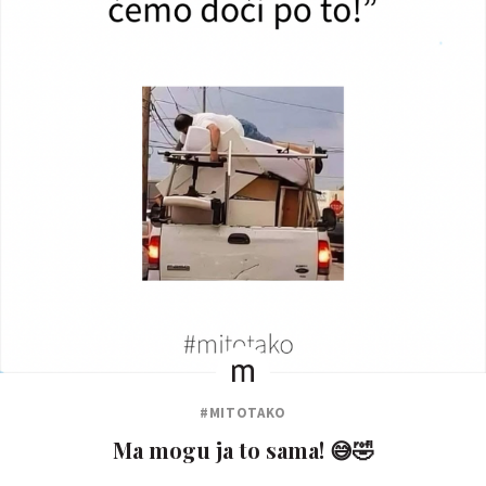
#MITOTAKO
Ma mogu ja to sama! 😅🤣