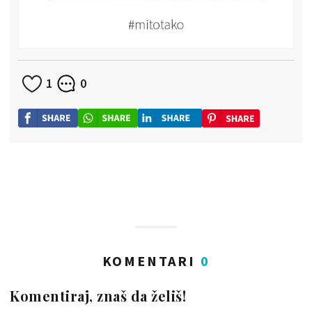
1
0
KOMENTARI
0
Komentiraj, znaš da želiš!