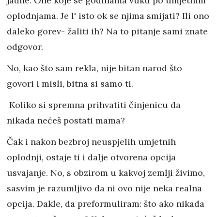
jadne. One koje se godinama vuku po umjetnim
oplodnjama. Je l' isto ok se njima smijati? Ili ono
daleko gorev- žaliti ih? Na to pitanje sami znate
odgovor.
No, kao što sam rekla, nije bitan narod što
govori i misli, bitna si samo ti.
Koliko si spremna prihvatiti činjenicu da
nikada nećeš postati mama?
Čak i nakon bezbroj neuspjelih umjetnih
oplodnji, ostaje ti i dalje otvorena opcija
usvajanje. No, s obzirom u kakvoj zemlji živimo,
sasvim je razumljivo da ni ovo nije neka realna
opcija. Dakle, da preformuliram: što ako nikada