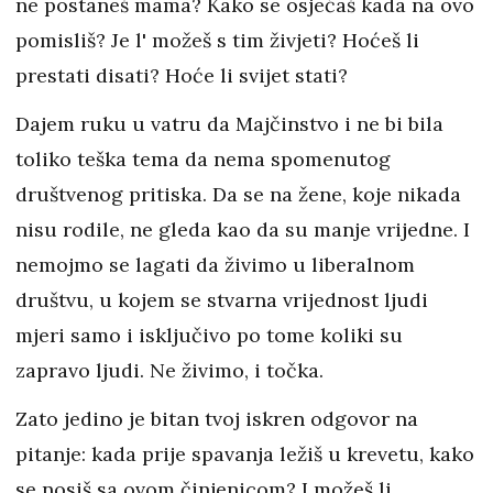
ne postaneš mama? Kako se osjećaš kada na ovo
pomisliš? Je l' možeš s tim živjeti? Hoćeš li
prestati disati? Hoće li svijet stati?
Dajem ruku u vatru da Majčinstvo i ne bi bila
toliko teška tema da nema spomenutog
društvenog pritiska. Da se na žene, koje nikada
nisu rodile, ne gleda kao da su manje vrijedne. I
nemojmo se lagati da živimo u liberalnom
društvu, u kojem se stvarna vrijednost ljudi
mjeri samo i isključivo po tome koliki su
zapravo ljudi. Ne živimo, i točka.
Zato jedino je bitan tvoj iskren odgovor na
pitanje: kada prije spavanja ležiš u krevetu, kako
se nosiš sa ovom činjenicom? I možeš li