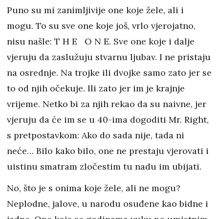
Puno su mi zanimljivije one koje žele, ali i
mogu. To su sve one koje još, vrlo vjerojatno,
nisu našle: T H E O N E. Sve one koje i dalje
vjeruju da zaslužuju stvarnu ljubav. I ne pristaju
na osrednje. Na trojke ili dvojke samo zato jer se
to od njih očekuje. Ili zato jer im je krajnje
vrijeme. Netko bi za njih rekao da su naivne, jer
vjeruju da će im se u 40-ima dogoditi Mr. Right,
s pretpostavkom: Ako do sada nije, tada ni
neće… Bilo kako bilo, one ne prestaju vjerovati i
uistinu smatram zločestim tu nadu im ubijati.
No, što je s onima koje žele, ali ne mogu?
Neplodne, jalove, u narodu osuđene kao bidne i