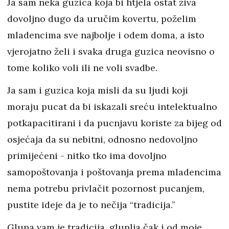
Ja sam neka guzica koja bi htjela ostat živa
dovoljno dugo da uručim kovertu, poželim
mladencima sve najbolje i odem doma, a isto
vjerojatno želi i svaka druga guzica neovisno o
tome koliko voli ili ne voli svadbe.
Ja sam i guzica koja misli da su ljudi koji
moraju pucat da bi iskazali sreću intelektualno
potkapacitirani i da pucnjavu koriste za bijeg od
osjećaja da su nebitni, odnosno nedovoljno
primijećeni - nitko tko ima dovoljno
samopoštovanja i poštovanja prema mladencima
nema potrebu privlačit pozornost pucanjem,
pustite ideje da je to nečija “tradicija.”
Glupa vam je tradicija, gluplja čak i od moje