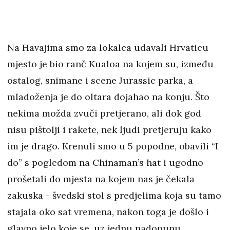
Na Havajima smo za lokalca udavali Hrvaticu -
mjesto je bio ranč Kualoa na kojem su, između
ostalog, snimane i scene Jurassic parka, a
mladoženja je do oltara dojahao na konju. Što
nekima možda zvuči pretjerano, ali dok god
nisu pištolji i rakete, nek ljudi pretjeruju kako
im je drago. Krenuli smo u 5 popodne, obavili “I
do” s pogledom na Chinaman’s hat i ugodno
prošetali do mjesta na kojem nas je čekala
zakuska - švedski stol s predjelima koja su tamo
stajala oko sat vremena, nakon toga je došlo i
glavno jelo koje se, uz jednu nadopunu,