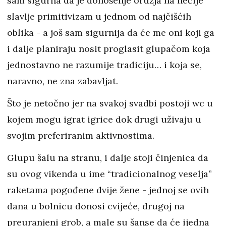
sam sigurna da je donošenje oružja na nečije
slavlje primitivizam u jednom od najčišćih
oblika - a još sam sigurnija da će me oni koji ga
i dalje planiraju nosit proglasit glupačom koja
jednostavno ne razumije tradiciju… i koja se,
naravno, ne zna zabavljat.
Što je netočno jer na svakoj svadbi postoji wc u
kojem mogu igrat igrice dok drugi uživaju u
svojim preferiranim aktivnostima.
Glupu šalu na stranu, i dalje stoji činjenica da
su ovog vikenda u ime “tradicionalnog veselja”
raketama pogođene dvije žene - jednoj se ovih
dana u bolnicu donosi cvijeće, drugoj na
preuranjeni grob, a male su šanse da će ijedna