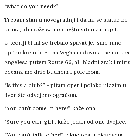
“what do you need?”
Trebam stan u novogradnji i da mi se slatko ne
prima, ali može samo i nešto sitno za popit.
U teoriji bi mi se trebalo spavat jer smo rano
ujutro krenuli iz Las Vegasa i dovukli se do Los
Angelesa putem Route 66, ali hladni zrak i miris
oceana me drže budnom i poletnom.
“Is this a club?” - pitam opet i polako ulazim u
dvorište odvojeno ogradom.
“You can’t come in here!”, kaže ona.
“Sure you can, girl”, kaže jedan od one dvojice.
“You can’t talk to her!”, vikne ona u njegovom