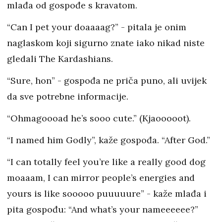
mlađa od gospođe s kravatom.
“Can I pet your doaaaag?” - pitala je onim
naglaskom koji sigurno znate iako nikad niste
gledali The Kardashians.
“Sure, hon” - gospođa ne priča puno, ali uvijek
da sve potrebne informacije.
“Ohmagoooad he’s sooo cute.” (Kjaooooot).
“I named him Godly”, kaže gospođa. “After God.”
“I can totally feel you’re like a really good dog
moaaam, I can mirror people’s energies and
yours is like sooooo puuuuure” - kaže mlađa i
pita gospođu: “And what’s your nameeeeee?”