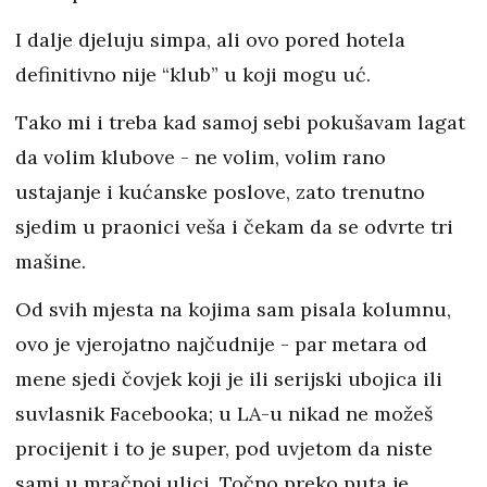
I dalje djeluju simpa, ali ovo pored hotela
definitivno nije “klub” u koji mogu uć.
Tako mi i treba kad samoj sebi pokušavam lagat
da volim klubove - ne volim, volim rano
ustajanje i kućanske poslove, zato trenutno
sjedim u praonici veša i čekam da se odvrte tri
mašine.
Od svih mjesta na kojima sam pisala kolumnu,
ovo je vjerojatno najčudnije - par metara od
mene sjedi čovjek koji je ili serijski ubojica ili
suvlasnik Facebooka; u LA-u nikad ne možeš
procijenit i to je super, pod uvjetom da niste
sami u mračnoj ulici. Točno preko puta je