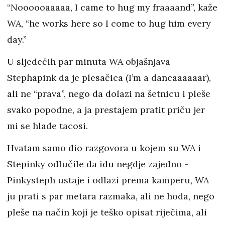
“Noooooaaaaa, I came to hug my fraaaand”, kaže
WA, “he works here so I come to hug him every
day.”
U sljedećih par minuta WA objašnjava
Stephapink da je plesačica (I’m a dancaaaaaar),
ali ne “prava”, nego da dolazi na šetnicu i pleše
svako popodne, a ja prestajem pratit priču jer
mi se hlade tacosi.
Hvatam samo dio razgovora u kojem su WA i
Stepinky odlučile da idu negdje zajedno -
Pinkysteph ustaje i odlazi prema kamperu, WA
ju prati s par metara razmaka, ali ne hoda, nego
pleše na način koji je teško opisat riječima, ali