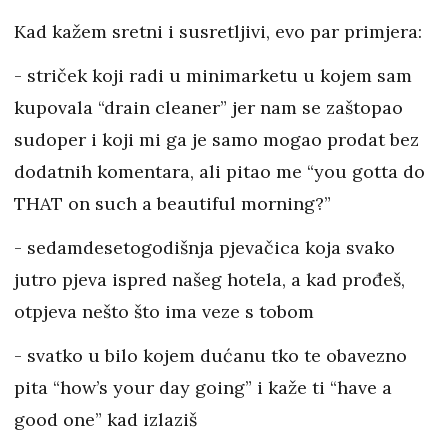
Kad kažem sretni i susretljivi, evo par primjera:
- striček koji radi u minimarketu u kojem sam
kupovala “drain cleaner” jer nam se zaštopao
sudoper i koji mi ga je samo mogao prodat bez
dodatnih komentara, ali pitao me “you gotta do
THAT on such a beautiful morning?”
- sedamdesetogodišnja pjevačica koja svako
jutro pjeva ispred našeg hotela, a kad prođeš,
otpjeva nešto što ima veze s tobom
- svatko u bilo kojem dućanu tko te obavezno
pita “how’s your day going” i kaže ti “have a
good one” kad izlaziš