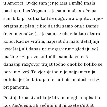
u Americi. Ovdje sam jer je Mia Dimšić imala
nastup u Las Vegasu, a ja sam imala sreće pa
sam bila prisutna kad se dogovaralo putovanje -
originalni plan je bio da idu samo ona i Damir
(njen menadžer), a ja sam se ubacila kao ekstra
kofer. Kad se vratim, napisat ću malo detaljniji
izvještaj, ali danas ne mogu jer me gledaju veš
mašine - zapravo, odlučila sam da će naš
današnji razgovor trajat točno onoliko koliko se
pere moj veš. To vjerojatno nije najpametnija
odluka jer ću bit u panici, ali nisam došla u LA
bit pametna.
Postoji hrpa stvari koje bi vam mogla napisat o
Los Angelesu, ali većinu njih možete guglat