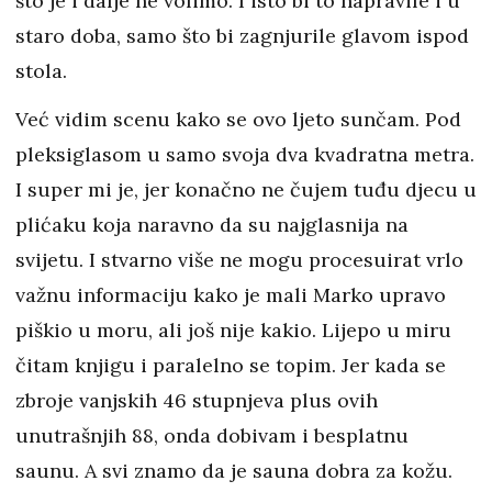
što je i dalje ne volimo. I isto bi to napravile i u
staro doba, samo što bi zagnjurile glavom ispod
stola.
Već vidim scenu kako se ovo ljeto sunčam. Pod
pleksiglasom u samo svoja dva kvadratna metra.
I super mi je, jer konačno ne čujem tuđu djecu u
plićaku koja naravno da su najglasnija na
svijetu. I stvarno više ne mogu procesuirat vrlo
važnu informaciju kako je mali Marko upravo
piškio u moru, ali još nije kakio. Lijepo u miru
čitam knjigu i paralelno se topim. Jer kada se
zbroje vanjskih 46 stupnjeva plus ovih
unutrašnjih 88, onda dobivam i besplatnu
saunu. A svi znamo da je sauna dobra za kožu.