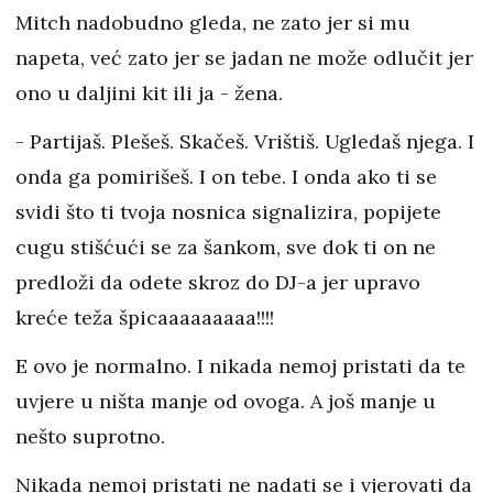
Mitch nadobudno gleda, ne zato jer si mu
napeta, već zato jer se jadan ne može odlučit jer
ono u daljini kit ili ja - žena.
- Partijaš. Plešeš. Skačeš. Vrištiš. Ugledaš njega. I
onda ga pomirišeš. I on tebe. I onda ako ti se
svidi što ti tvoja nosnica signalizira, popijete
cugu stišćući se za šankom, sve dok ti on ne
predloži da odete skroz do DJ-a jer upravo
kreće teža špicaaaaaaaaa!!!!
E ovo je normalno. I nikada nemoj pristati da te
uvjere u ništa manje od ovoga. A još manje u
nešto suprotno.
Nikada nemoj pristati ne nadati se i vjerovati da