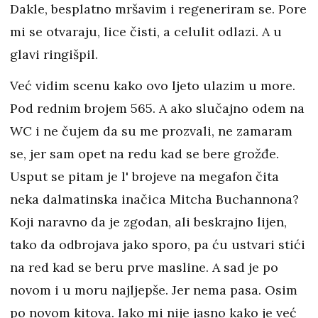
Dakle, besplatno mršavim i regeneriram se. Pore
mi se otvaraju, lice čisti, a celulit odlazi. A u
glavi ringišpil.
Već vidim scenu kako ovo ljeto ulazim u more.
Pod rednim brojem 565. A ako slučajno odem na
WC i ne čujem da su me prozvali, ne zamaram
se, jer sam opet na redu kad se bere grožđe.
Usput se pitam je l' brojeve na megafon čita
neka dalmatinska inačica Mitcha Buchannona?
Koji naravno da je zgodan, ali beskrajno lijen,
tako da odbrojava jako sporo, pa ću ustvari stići
na red kad se beru prve masline. A sad je po
novom i u moru najljepše. Jer nema pasa. Osim
po novom kitova. Iako mi nije jasno kako je već