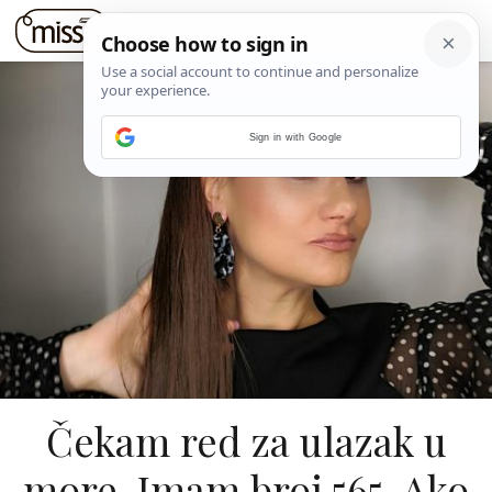
Sign in with Google
Čekam red za ulazak u
more. Imam broj 565. Ako