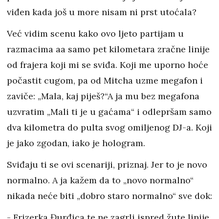
viđen kada još u more nisam ni prst utoćala?
Već vidim scenu kako ovo ljeto partijam u
razmacima aa samo pet kilometara zračne linije
od frajera koji mi se sviđa. Koji me uporno hoće
počastit cugom, pa od Mitcha uzme megafon i
zaviče: „Mala, kaj piješ?“A ja mu bez megafona
uzvratim „Mali ti je u gaćama“ i odlepršam samo
dva kilometra do pulta svog omiljenog DJ-a. Koji
je jako zgodan, iako je hologram.
Sviđaju ti se ovi scenariji, priznaj. Jer to je novo
normalno. A ja kažem da to „novo normalno“
nikada neće biti „dobro staro normalno“ sve dok:
- Frizerka Đurđica te ne zagrli ispred žute linije,