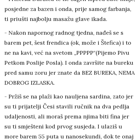
posjedne za bazen i onda, prije samog farbanja,
ti priušti najbolju masažu glave ikada.
- Nakon napornog radnog tjedna, nađeš se s
barem pet, šest frendica (ok, može i Štefica) i to
ne na kavi, već na svetom „PPPPP“(Pijemo Pivu
Petkom Poslije Posla). I onda završite na bureku
pred samu zoru jer znate da BEZ BUREKA, NEMA
DOBROG IZLASKA.
- Pržiš se na plaži kao nauljena sardina, zato jer
su ti prijatelji Česi stavili ručnik na dva pedlja
udaljenosti, ali moraš prema njima biti fina jer
su ti smješteni kod prvog susjeda. I ulaziš u
more barem 55 puta u nanosekundi, dok te onaj