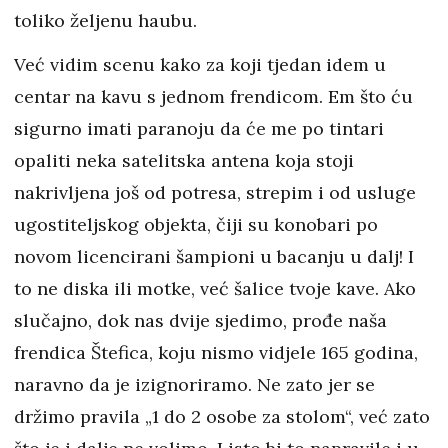
toliko željenu haubu.
Već vidim scenu kako za koji tjedan idem u
centar na kavu s jednom frendicom. Em što ću
sigurno imati paranoju da će me po tintari
opaliti neka satelitska antena koja stoji
nakrivljena još od potresa, strepim i od usluge
ugostiteljskog objekta, čiji su konobari po
novom licencirani šampioni u bacanju u dalj! I
to ne diska ili motke, već šalice tvoje kave. Ako
slučajno, dok nas dvije sjedimo, prođe naša
frendica Štefica, koju nismo vidjele 165 godina,
naravno da je izignoriramo. Ne zato jer se
držimo pravila „1 do 2 osobe za stolom“, već zato