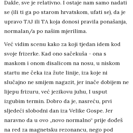
Dakle, sve je relativno. I ostaje nam samo nadati
se (ili ti ga po starom hrvatskom, ufati se), da je
upravo TAJ ili TA koja donosi pravila ponašanja,
normalan/a po našim mjerilima.
Već vidim scenu kako za koji tjedan idem kod
svoje frizerke. Kad ono sačekuša - ona s
maskom i onom disalicom na nosu, u niskom
startu me čeka iza žute linije, iza koje ni
slučajno ne smijem nagazit, jer inače dobijem ne
lijepu frizuru, već jezikovu juhu, I usput
izgubim termin. Dobro da je, nasreću, prvi
sljedeći slobodni dan iza Velike Gospe. Jer
naravno da u ovo „novo normalno“ prije dođeš
na red za magnetsku rezonancu, nego pod