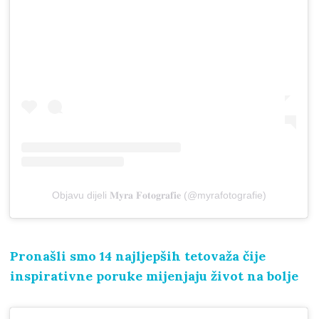
Objavu dijeli 𝐌𝐲𝐫𝐚 𝐅𝐨𝐭𝐨𝐠𝐫𝐚𝐟𝐢𝐞 (@myrafotografie)
Pronašli smo 14 najljepših tetovaža čije
inspirativne poruke mijenjaju život na bolje