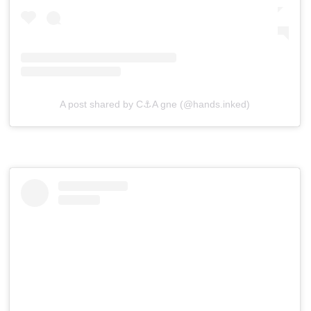
A post shared by C⚓️A gne (@hands.inked)