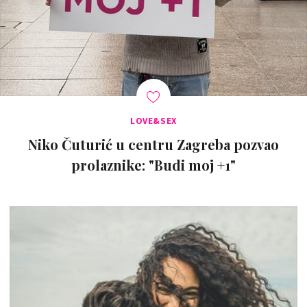
LOVE&SEX
Niko Čuturić u centru Zagreba pozvao
prolaznike: "Budi moj +1"