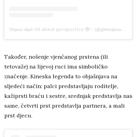
Objavu dijeli 𝔸𝕝𝕝 𝕒𝕓𝕠𝕦𝕥 𝕡𝕖𝕣𝕤𝕡𝕖𝕔𝕥𝕚𝕧𝕖.😎✨ (@glitterglassesjourney)
Također, nošenje vjenčanog prstena (ili
tetovaže) na lijevoj ruci ima simboličko
značenje. Kineska legenda to objašnjava na
sljedeći način: palci predstavljaju roditelje,
kažiprsti braću i sestre, srednjak predstavlja nas
same, četvrti prst predstavlja partnera, a mali
prst djecu.