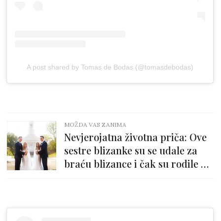
A post shared by Tomas de Bodas (@tomasdebodas)
MOŽDA VAS ZANIMA
Nevjerojatna životna priča: Ove
sestre blizanke su se udale za
braću blizance i čak su rodile u
isto vrijeme!