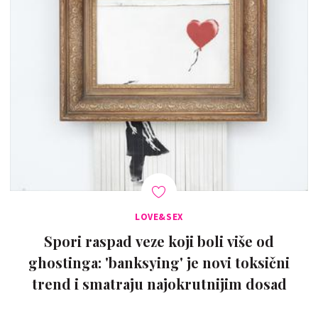
LOVE&SEX
Spori raspad veze koji boli više od
ghostinga: 'banksying' je novi toksični
trend i smatraju najokrutnijim dosad