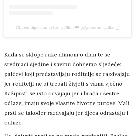
Objavu dijeli Jamie Emily Allen.👑 (@jamieemilyallen_)
Kada se sklope ruke dlanom o dlan te se
srednjaci sjedine i savinu dobijemo sljedeće:
palčevi koji predstavljaju roditelje se razdvajaju
jer roditelji ne bi trebali živjeti s vama vječno.
Kažiprsti se isto odvajaju jer i braća i sestre
odlaze, imaju svoje vlastite životne putove. Mali
prsti se također razdvajaju jer djeca odrastaju i
odlaze.
No,
četvrti prsti se ne mogu razdvojiti
. Razlog