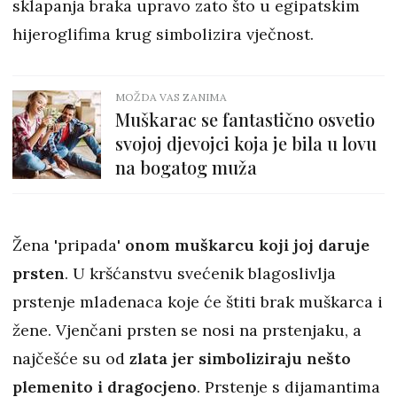
sklapanja braka upravo zato što u egipatskim
hijeroglifima krug simbolizira vječnost.
MOŽDA VAS ZANIMA
Muškarac se fantastično osvetio
svojoj djevojci koja je bila u lovu
na bogatog muža
Žena 'pripada'
onom muškarcu koji joj daruje
prsten
. U kršćanstvu svećenik blagoslivlja
prstenje mladenaca koje će štiti brak muškarca i
žene. Vjenčani prsten se nosi na prstenjaku, a
najčešće su od
zlata jer simboliziraju nešto
plemenito i dragocjeno
. Prstenje s dijamantima