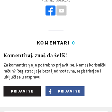
PODIJELI SADRŽAJ
KOMENTARI
0
Komentiraj, znaš da želiš!
Za komentiranje je potrebno prijaviti se. Nemaš korisnički
račun? Registracija je brza i jednostavna, registriraj se i
uključi se u raspravu.
PRIJAVI SE
PRIJAVI SE