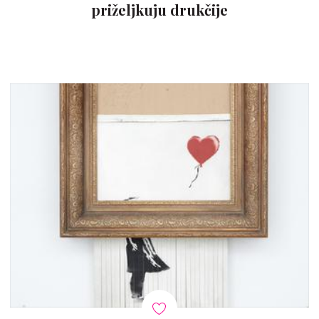
priželjkuju drukčije