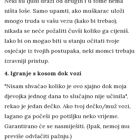
Neki su ljudi draži od drugih i u tome nema
ništa loše. Samo upamti, ako muškarac uloži
mnogo truda u vašu vezu (kako bi trebao),
nikada se neće požaliti čuvši koliko ga cijeniš.
Iako bi on mogao biti u stanju očitati tvoje
osjećaje iz tvojih postupaka, neki momci trebaju
izravniji pristup.
4. Igranje s kosom dok vozi
"Nisam shvaćao koliko je ovo sjajno dok moja
djevojka jednog dana to slučajno nije učinila",
rekao je jedan dečko. Ako tvoj dečko/muž vozi,
lagano ga počeši po potiljku neko vrijeme.
Garantirano će se nasmiješiti. (Ipak, nemoj mu
previše odvlačiti pažnju.)