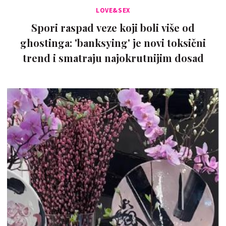
LOVE&SEX
Spori raspad veze koji boli više od
ghostinga: 'banksying' je novi toksični
trend i smatraju najokrutnijim dosad