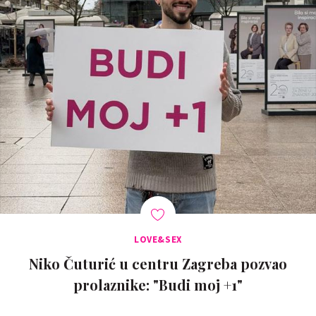
LOVE&SEX
Niko Čuturić u centru Zagreba pozvao
prolaznike: "Budi moj +1"