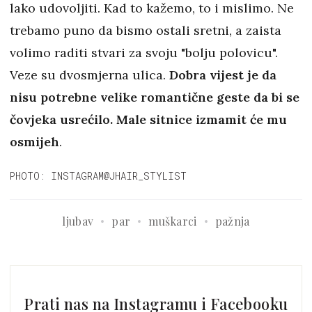
lako udovoljiti. Kad to kažemo, to i mislimo. Ne
trebamo puno da bismo ostali sretni, a zaista
volimo raditi stvari za svoju "bolju polovicu".
Veze su dvosmjerna ulica.
Dobra vijest je da
nisu potrebne velike romantične geste da bi se
čovjeka usrećilo. Male sitnice izmamit će mu
osmijeh
.
PHOTO: INSTAGRAM@JHAIR_STYLIST
ljubav
par
muškarci
pažnja
Prati nas na Instagramu i Facebooku