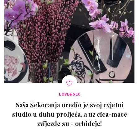
LOVE&SEX
Saša Šekoranja uredio je svoj cvjetni
studio u duhu proljeća, a uz cica-mace
zvijezde su - orhideje!