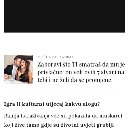
MOŽDA VAS ZANIMA
Zaboravi što TI smatraš da mu je
privlačno: on voli ovih 7 stvari na
tebi i ne želi da se promjene
Igra li kulturni utjecaj kakvu ulogu?
Ranija istraživanja već su pokazala da muškarci
koji
žive tamo gdje su životni uvjeti grublji –