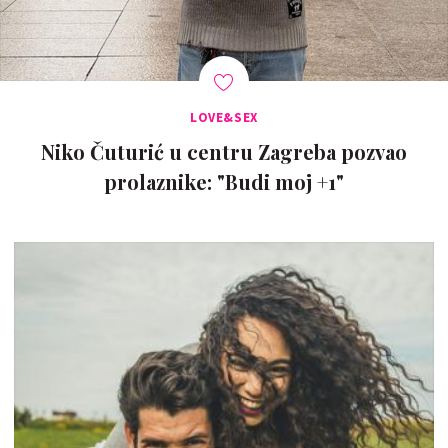
LOVE&SEX
Niko Čuturić u centru Zagreba pozvao
prolaznike: "Budi moj +1"