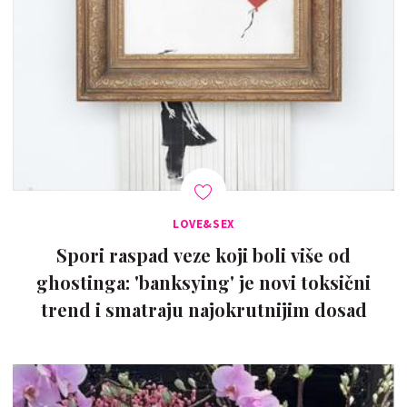
LOVE&SEX
Spori raspad veze koji boli više od
ghostinga: 'banksying' je novi toksični
trend i smatraju najokrutnijim dosad