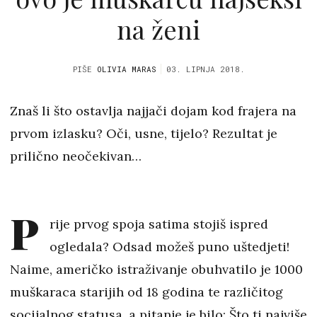
na ženi
PIŠE
OLIVIA MARAS
03. LIPNJA 2018.
Znaš li što ostavlja najjači dojam kod frajera na
prvom izlasku? Oči, usne, tijelo? Rezultat je
prilično neočekivan…
P
rije prvog spoja satima stojiš ispred
ogledala? Odsad možeš puno uštedjeti!
Naime, američko istraživanje obuhvatilo je 1000
muškaraca starijih od 18 godina te različitog
socijalnog statusa, a pitanje je bilo: Što ti najviše