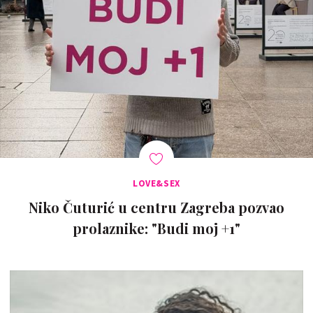
LOVE&SEX
Niko Čuturić u centru Zagreba pozvao
prolaznike: "Budi moj +1"