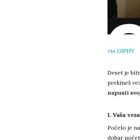
via GIPHY
Deset je bit
prekineš v
napusti sv
1. Vaša vez
Počelo je na
dobar početa