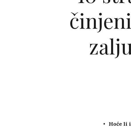
činjeni
zalj
Hoće li 