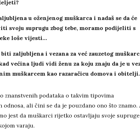
željeti?
aljubljena u oženjenog muškarca i nadaš se da će
iti svoju suprugu zbog tebe, moramo podijeliti s
ke loše vijesti…
 biti zaljubljena i vezana za već zauzetog muškarc
kad većina ljudi vidi ženu za koju znaju da je u ve
nim muškarcem kao razaračicu domova i obitelji..
 znanstvenih podataka o takvim tipovima
h odnosa, ali čini se da je pouzdano ono što znamo. 
mo jest da muškarci rijetko ostavljaju svoje supruge
kojom varaju.