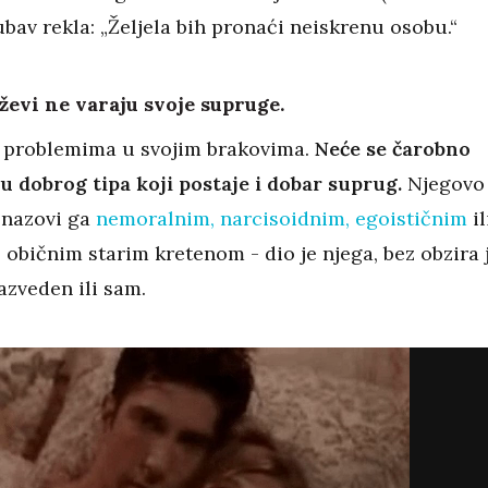
jubav rekla: „Željela bih pronaći neiskrenu osobu.“
ževi ne varaju svoje supruge.
 problemima u svojim brakovima.
Neće se čarobno
 u dobrog tipa koji postaje i dobar suprug.
Njegovo
 nazovi ga
nemoralnim, narcisoidnim, egoističnim
il
običnim starim kretenom - dio je njega, bez obzira 
razveden ili sam.