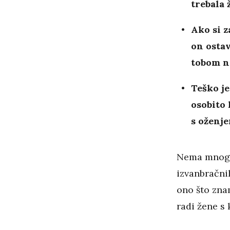
trebala 
Ako si z
on ostav
tobom ne
Teško je
osobito 
s oženje
Nema mnogo
izvanbračni
ono što zna
radi žene s 