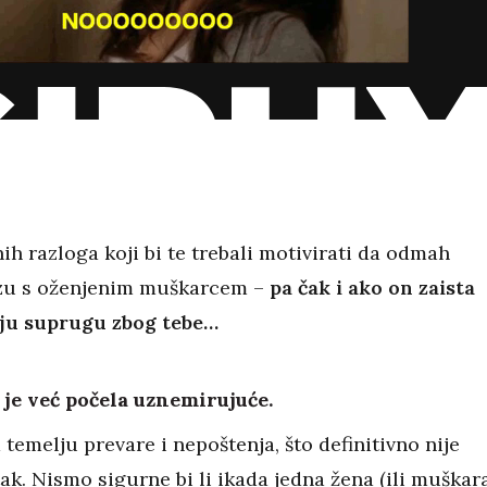
nih razloga koji bi te trebali motivirati da odmah
ezu s oženjenim muškarcem –
pa čak i ako on zaista
oju suprugu zbog tebe…
a je već počela uznemirujuće.
 temelju prevare i nepoštenja, što definitivno nije
k. Nismo sigurne bi li ikada jedna žena (ili muškar