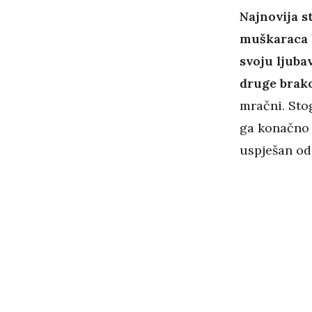
Najnovija s
muškaraca k
svoju ljuba
druge brak
mračni. Sto
ga konačno 
uspješan od