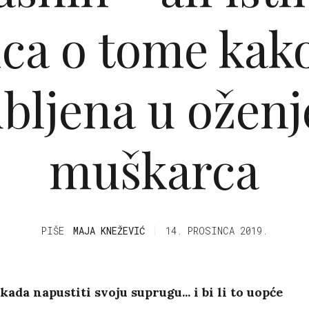
ca o tome kako
ubljena u ožen
muškarca
PIŠE
MAJA KNEŽEVIĆ
14. PROSINCA 2019.
ikada napustiti svoju suprugu... i bi li to uopće