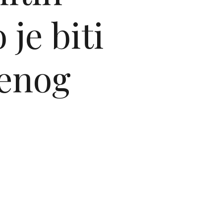
 je biti
jenog